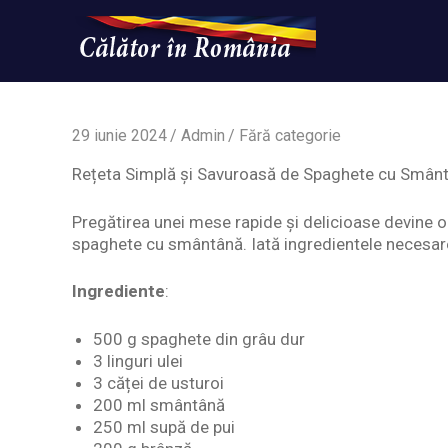
Skip
to
content
Un
Calatorinromania
simplu
sit
WordPress
29 iunie 2024
Admin
Fără categorie
Rețeta Simplă și Savuroasă de Spaghete cu Smântâ
Pregătirea unei mese rapide și delicioase devine o
spaghete cu smântână. Iată ingredientele necesare
Ingrediente
:
500 g spaghete din grâu dur
3 linguri ulei
3 căței de usturoi
200 ml smântână
250 ml supă de pui