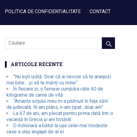
POLITICA DE CONFIDENTIALITATE
CONTACT
ARTICOLE RECENTE
”Nu ești urâtă. Doar că ai nevoie să te aranjezi
mai bine… și să te măriți cu mine”
În fiecare zi, o femeie cumpăra câte 60 de
kilograme de carne de vită
”Amanta soțului meu m-a pălmuit în fața sălii
de judecată. N-am plâns, n-am țipat.. doar am”
La 67 de ani, am plecat pentru prima dată într-o
vacanță în Grecia și am hotărât
O milionară a bătut la ușa celei mai modeste
case a unui angajat de-al ei