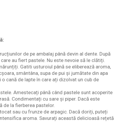
ă:
trucțiunilor de pe ambalaj până devin al dente. După
 care au fiert pastele. Nu este nevoie să le clătiți.
i mărunțiți. Gatiti usturoiul până se eliberează aroma,
cșoara, smântâna, supa de pui și jumătate din apa
i o cană de lapte în care ați dizolvat un cub de
pastele. Amestecați până când pastele sunt acoperite
 rasă. Condimentați cu sare și piper. Dacă este
 de la fierberea pastelor.
tocat sau cu frunze de arpagic. Dacă doriți, puteți
intensifica aroma. Savurați această delicioasă rețetă