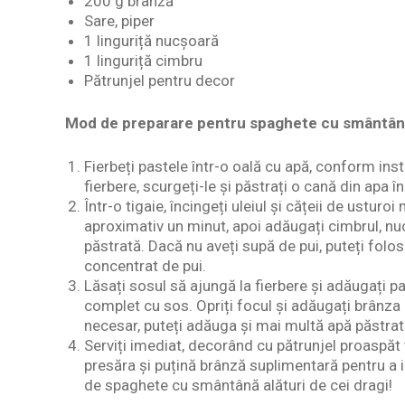
200 g brânză
Sare, piper
1 linguriță nucșoară
1 linguriță cimbru
Pătrunjel pentru decor
Mod de preparare pentru spaghete cu smântân
Fierbeți pastele într-o oală cu apă, conform ins
fierbere, scurgeți-le și păstrați o cană din apa în
Într-o tigaie, încingeți uleiul și cățeii de usturo
aproximativ un minut, apoi adăugați cimbrul, nu
păstrată. Dacă nu aveți supă de pui, puteți folos
concentrat de pui.
Lăsați sosul să ajungă la fierbere și adăugați 
complet cu sos. Opriți focul și adăugați brânza
necesar, puteți adăuga și mai multă apă păstrată
Serviți imediat, decorând cu pătrunjel proaspăt 
presăra și puțină brânză suplimentară pentru a 
de spaghete cu smântână alături de cei dragi!