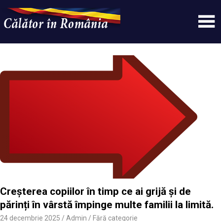
Skip
to
content
Un
Calatorinromania
simplu
sit
WordPress
Creșterea copiilor în timp ce ai grijă și de
părinți în vârstă împinge multe familii la limită.
24 decembrie 2025
Admin
Fără categorie