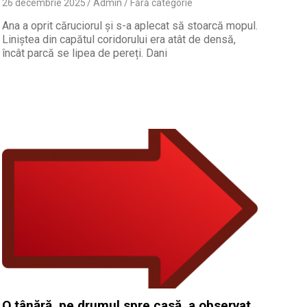
26 decembrie 2025
Admin
Fără categorie
Ana a oprit căruciorul și s-a aplecat să stoarcă mopul.
Liniștea din capătul coridorului era atât de densă,
încât parcă se lipea de pereți. Dani
O tânără, pe drumul spre casă, a observat