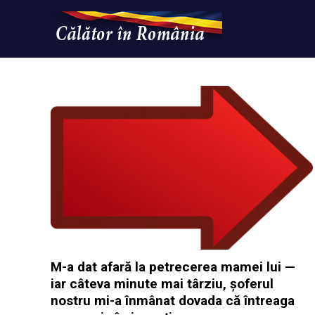
Skip
to
content
Un
Calatorinromania
simplu
sit
WordPress
M-a dat afară la petrecerea mamei lui —
iar câteva minute mai târziu, șoferul
nostru mi-a înmânat dovada că întreaga