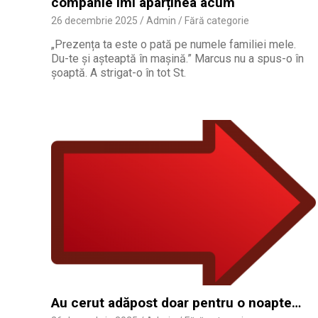
companie îmi aparținea acum
26 decembrie 2025
Admin
Fără categorie
„Prezența ta este o pată pe numele familiei mele.
Du-te și așteaptă în mașină.” Marcus nu a spus-o în
șoaptă. A strigat-o în tot St.
Au cerut adăpost doar pentru o noapte…