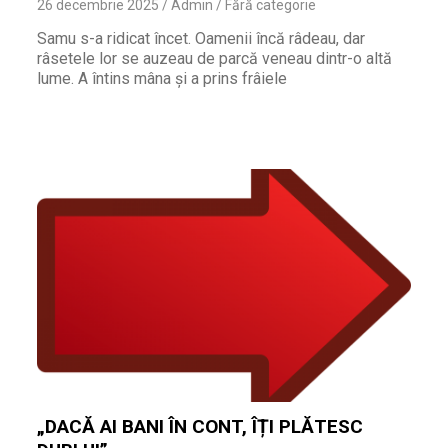
26 decembrie 2025
Admin
Fără categorie
Samu s-a ridicat încet. Oamenii încă râdeau, dar
râsetele lor se auzeau de parcă veneau dintr-o altă
lume. A întins mâna și a prins frâiele
„DACĂ AI BANI ÎN CONT, ÎȚI PLĂTESC