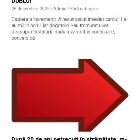
DUBLU!”
26 decembrie 2025
Admin
Fără categorie
Casiera a încremenit. A recunoscut imediat cardul. I s-
au mărit ochii, iar degetele i-au tremurat ușor
deasupra tastaturii. Radu a zâmbit în continuare,
convins că
După 20 de ani petrecuți în străinătate, m-