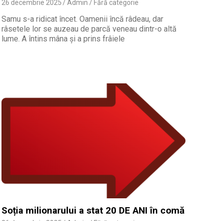
26 decembrie 2025
Admin
Fără categorie
Samu s-a ridicat încet. Oamenii încă râdeau, dar
râsetele lor se auzeau de parcă veneau dintr-o altă
lume. A întins mâna și a prins frâiele
Soția milionarului a stat 20 DE ANI în comă