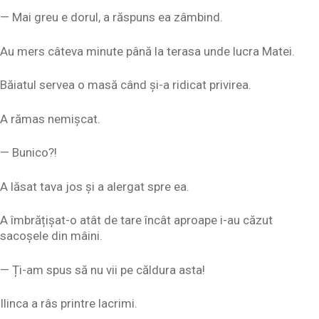
— Mai greu e dorul, a răspuns ea zâmbind.
Au mers câteva minute până la terasa unde lucra Matei.
Băiatul servea o masă când și-a ridicat privirea.
A rămas nemișcat.
— Bunico?!
A lăsat tava jos și a alergat spre ea.
A îmbrățișat-o atât de tare încât aproape i-au căzut
sacoșele din mâini.
— Ți-am spus să nu vii pe căldura asta!
Ilinca a râs printre lacrimi.