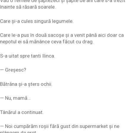
Văd o femeie de șaptezeci și șapte de ani care s-a trezit
înainte să răsară soarele.
Care și-a cules singură legumele.
Care le-a pus în două sacoșe și a venit până aici doar ca
nepotul ei să mănânce ceva făcut cu drag.
S-a uitat spre tanti Ilinca.
— Greșesc?
Bătrâna și-a șters ochii.
— Nu, mamă…
Tânărul a continuat.
— Noi cumpărăm roșii fără gust din supermarket și ne
plângem de preț.