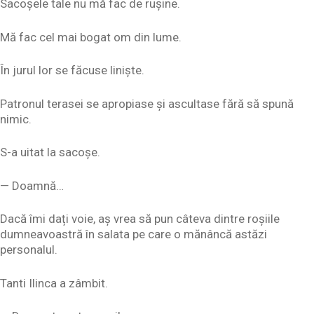
Sacoșele tale nu mă fac de rușine.
Mă fac cel mai bogat om din lume.
În jurul lor se făcuse liniște.
Patronul terasei se apropiase și ascultase fără să spună
nimic.
S-a uitat la sacoșe.
— Doamnă…
Dacă îmi dați voie, aș vrea să pun câteva dintre roșiile
dumneavoastră în salata pe care o mănâncă astăzi
personalul.
Tanti Ilinca a zâmbit.