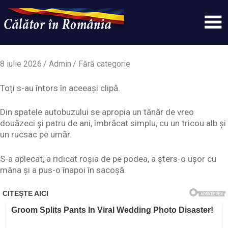
Skip
to
content
Un
Calatorinromania
simplu
sit
8 iulie 2026
Admin
Fără categorie
WordPress
Toți s-au întors în aceeași clipă.
Din spatele autobuzului se apropia un tânăr de vreo
douăzeci și patru de ani, îmbrăcat simplu, cu un tricou alb și
un rucsac pe umăr.
S-a aplecat, a ridicat roșia de pe podea, a șters-o ușor cu
mâna și a pus-o înapoi în sacoșă.