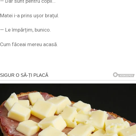
— Dar sunt pentru copil…
Matei i-a prins ușor brațul.
— Le împărțim, bunico.
Cum făceai mereu acasă.