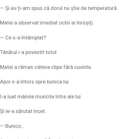
— Și eu ți-am spus că dorul nu știe de temperatură.
Matei a observat imediat ochii ei înroșiți.
— Ce s-a întâmplat?
Tânărul i-a povestit totul.
Matei a rămas câteva clipe fără cuvinte.
Apoi s-a întors spre bunica lui.
I-a luat mâinile muncite între ale lui.
Și le-a sărutat încet.
— Bunico…