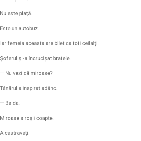
Nu este piață.
Este un autobuz.
Iar femeia aceasta are bilet ca toți ceilalți.
Șoferul și-a încrucișat brațele.
— Nu vezi că miroase?
Tânărul a inspirat adânc.
— Ba da.
Miroase a roșii coapte.
A castraveți.