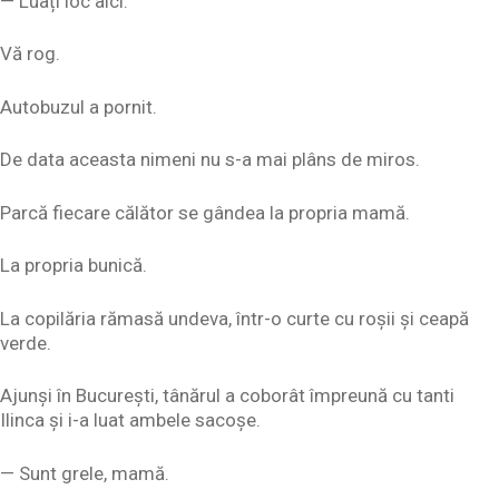
— Luați loc aici.
Vă rog.
Autobuzul a pornit.
De data aceasta nimeni nu s-a mai plâns de miros.
Parcă fiecare călător se gândea la propria mamă.
La propria bunică.
La copilăria rămasă undeva, într-o curte cu roșii și ceapă
verde.
Ajunși în București, tânărul a coborât împreună cu tanti
Ilinca și i-a luat ambele sacoșe.
— Sunt grele, mamă.