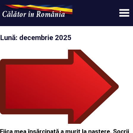
Skip
to
content
Un
Calatorinromania
simplu
sit
Lună:
decembrie 2025
WordPress
Fiica mea însărcinată a murit la naștere. Socrii