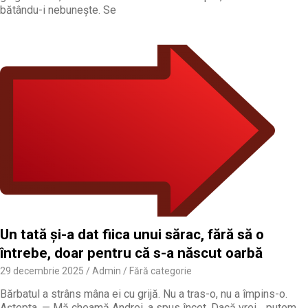
bătându-i nebunește. Se
Un tată și-a dat fiica unui sărac, fără să o
întrebe, doar pentru că s-a născut oarbă
29 decembrie 2025
Admin
Fără categorie
Bărbatul a strâns mâna ei cu grijă. Nu a tras-o, nu a împins-o.
Aștepta. — Mă cheamă Andrei, a spus încet. Dacă vrei… putem