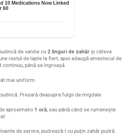
udincă de vanilie cu
2 linguri de zahăr
și câteva
une restul de lapte la fiert, apoi adaugă amestecul de
 continuu, până se îngroașă.
 cât mai uniform.
budincă. Presară deasupra fulgii de migdale.
 de aproximativ
1 oră
, sau până când se rumenește
at.
 Înainte de servire, pudrează-l cu puțin zahăr pudră.