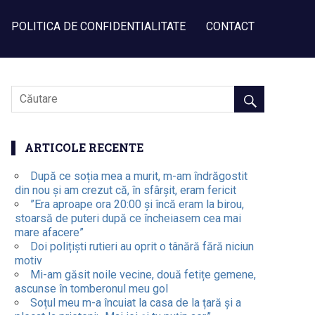
POLITICA DE CONFIDENTIALITATE
CONTACT
ARTICOLE RECENTE
După ce soția mea a murit, m-am îndrăgostit
din nou și am crezut că, în sfârșit, eram fericit
”Era aproape ora 20:00 și încă eram la birou,
stoarsă de puteri după ce încheiasem cea mai
mare afacere”
Doi polițiști rutieri au oprit o tânără fără niciun
motiv
Mi-am găsit noile vecine, două fetițe gemene,
ascunse în tomberonul meu gol
Soțul meu m-a încuiat la casa de la țară și a