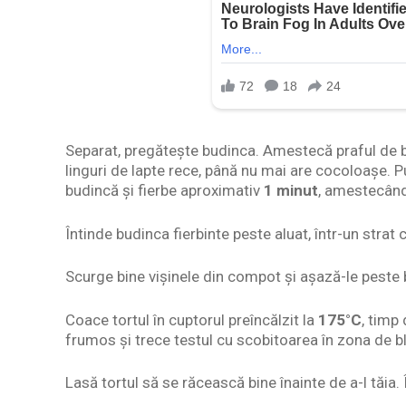
Separat, pregătește budinca. Amestecă praful de b
linguri de lapte rece, până nu mai are cocoloașe. P
budincă și fierbe aproximativ
1 minut
, amestecând
Întinde budinca fierbinte peste aluat, într-un strat
Scurge bine vișinele din compot și așază-le peste 
Coace tortul în cuptorul preîncălzit la
175°C
, timp
frumos și trece testul cu scobitoarea în zona de bl
Lasă tortul să se răcească bine înainte de a-l tăia.