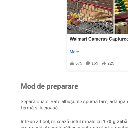
Mod de preparare
Separă ouăle. Bate albușurile spumă tare, adăugân
fermă și lucioasă.
Într-un alt bol, mixează untul moale cu
170 g zahă
cremoasă. Adaugă gălbenușurile, pe rând, amestec