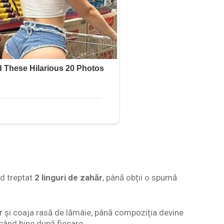
d treptat
2 linguri de zahăr
, până obții o spumă
r
și coaja rasă de lămâie, până compoziția devine
ând bine după fiecare.