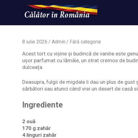
Skip
to
content
Un
Calatorinromania
simplu
sit
WordPress
8 iulie 2026
Admin
Fără categorie
Acest tort cu vișine și budincă de vanilie este genu
ușor parfumat cu lămâie, un strat cremos de budinc
dulceața.
Deasupra, fulgii de migdale îi dau un plus de gust ș
sărbători sau atunci când vrei un desert de casă s
Ingrediente
2 ouă
170 g zahăr
4 linguri zahăr