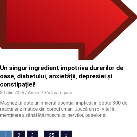
Un singur ingredient împotriva durerilor de
oase, diabetului, anxietății, depresiei și
constipației!
30 iulie 2025
Admin
Fără categorie
Magneziul este un mineral esențial implicat în peste 300 de
reacții enzimatice din corpul uman. Joacă un rol vital în
menținerea sănătății mușchilor, nervilor, oaselor și
Navigare
Next
1
2
3
…
25
»