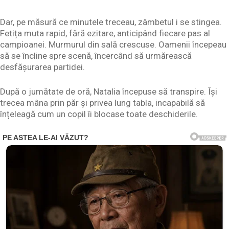
Dar, pe măsură ce minutele treceau, zâmbetul i se stingea.
Fetița muta rapid, fără ezitare, anticipând fiecare pas al
campioanei. Murmurul din sală crescuse. Oamenii începeau
să se încline spre scenă, încercând să urmărească
desfășurarea partidei.
După o jumătate de oră, Natalia începuse să transpire. Își
trecea mâna prin păr și privea lung tabla, incapabilă să
înțeleagă cum un copil îi blocase toate deschiderile.