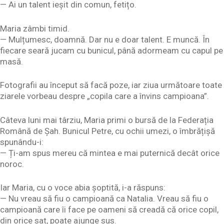
— Ai un talent ieșit din comun, fetițo.
Maria zâmbi timid.
— Mulțumesc, doamnă. Dar nu e doar talent. E muncă. În
fiecare seară jucam cu bunicul, până adormeam cu capul pe
masă.
Fotografii au început să facă poze, iar ziua următoare toate
ziarele vorbeau despre „copila care a învins campioana”.
Câteva luni mai târziu, Maria primi o bursă de la Federația
Română de Șah. Bunicul Petre, cu ochii umezi, o îmbrățișă
spunându-i:
— Ți-am spus mereu că mintea e mai puternică decât orice
noroc.
Iar Maria, cu o voce abia șoptită, i-a răspuns:
— Nu vreau să fiu o campioană ca Natalia. Vreau să fiu o
campioană care îi face pe oameni să creadă că orice copil,
din orice sat, poate ajunge sus.