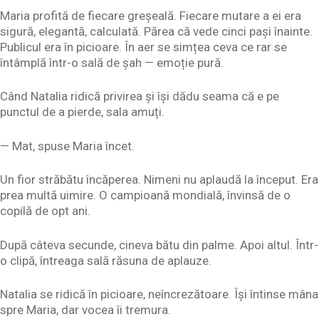
Maria profită de fiecare greșeală. Fiecare mutare a ei era
sigură, elegantă, calculată. Părea că vede cinci pași înainte.
Publicul era în picioare. În aer se simțea ceva ce rar se
întâmplă într-o sală de șah — emoție pură.
Când Natalia ridică privirea și își dădu seama că e pe
punctul de a pierde, sala amuți.
— Mat, spuse Maria încet.
Un fior străbătu încăperea. Nimeni nu aplaudă la început. Era
prea multă uimire. O campioană mondială, învinsă de o
copilă de opt ani.
După câteva secunde, cineva bătu din palme. Apoi altul. Într-
o clipă, întreaga sală răsuna de aplauze.
Natalia se ridică în picioare, neîncrezătoare. Își întinse mâna
spre Maria, dar vocea îi tremura.