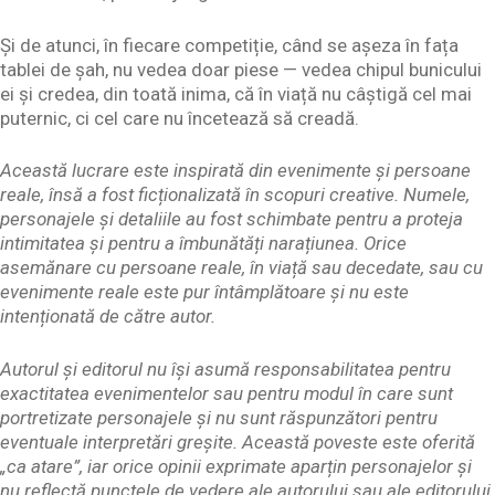
Și de atunci, în fiecare competiție, când se așeza în fața
tablei de șah, nu vedea doar piese — vedea chipul bunicului
ei și credea, din toată inima, că în viață nu câștigă cel mai
puternic, ci cel care nu încetează să creadă.
Această lucrare este inspirată din evenimente și persoane
reale, însă a fost ficționalizată în scopuri creative. Numele,
personajele și detaliile au fost schimbate pentru a proteja
intimitatea și pentru a îmbunătăți narațiunea. Orice
asemănare cu persoane reale, în viață sau decedate, sau cu
evenimente reale este pur întâmplătoare și nu este
intenționată de către autor.
Autorul și editorul nu își asumă responsabilitatea pentru
exactitatea evenimentelor sau pentru modul în care sunt
portretizate personajele și nu sunt răspunzători pentru
eventuale interpretări greșite. Această poveste este oferită
„ca atare”, iar orice opinii exprimate aparțin personajelor și
nu reflectă punctele de vedere ale autorului sau ale editorului.