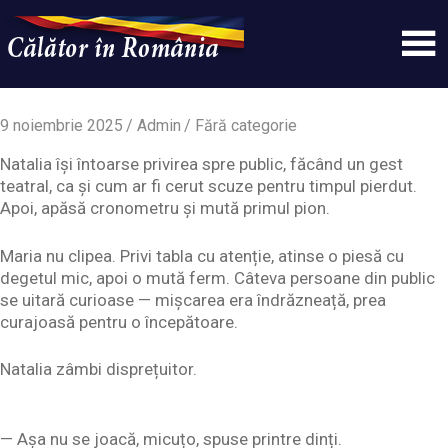
Skip
to
content
Un
Calatorinromania
simplu
sit
9 noiembrie 2025
Admin
Fără categorie
WordPress
Natalia își întoarse privirea spre public, făcând un gest
teatral, ca și cum ar fi cerut scuze pentru timpul pierdut.
Apoi, apăsă cronometru și mută primul pion.
Maria nu clipea. Privi tabla cu atenție, atinse o piesă cu
degetul mic, apoi o mută ferm. Câteva persoane din public
se uitară curioase — mișcarea era îndrăzneață, prea
curajoasă pentru o începătoare.
Natalia zâmbi disprețuitor.
— Așa nu se joacă, micuțo, spuse printre dinți.