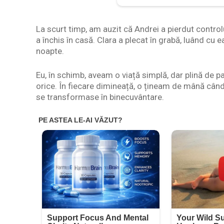
La scurt timp, am auzit că Andrei a pierdut controlu
a închis în casă. Clara a plecat în grabă, luând cu ea
noapte.
Eu, în schimb, aveam o viață simplă, dar plină de p
orice. În fiecare dimineață, o țineam de mână câ
se transformase în binecuvântare.