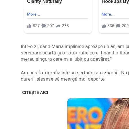
Într-o zi, când Maria împlinise aproape un an, am pri
scrisoare scurtă și o fotografie cu el ținând o floa
mereu singura care m-a iubit cu adevărat.”
Am pus fotografia într-un sertar și am zâmbit. Nu p
durerii, alesese să meargă mai departe.