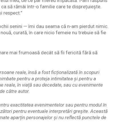
ecretul meu, de ce par mereu împăcată. I-am răspuns
 ca să rămâi într-o familie care te disprețuiește.
și respect.”
i ochii senini — îmi dau seama că n-am pierdut nimic.
 nouă, curată, în care nicio femeie nu trebuie să fie
nare mai frumoasă decât să fii fericită fără să
soane reale, însă a fost ficționalizată în scopuri
himbate pentru a proteja intimitatea și pentru a
 reale, în viață sau decedate, sau cu evenimente
de către autor.
pentru exactitatea evenimentelor sau pentru modul în
zători pentru eventuale interpretări greșite. Această
rimate aparțin personajelor și nu reflectă punctele de