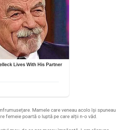
 înfrumusețare. Mamele care veneau acolo își spuneau
re femeie poartă o luptă pe care alții n-o văd.