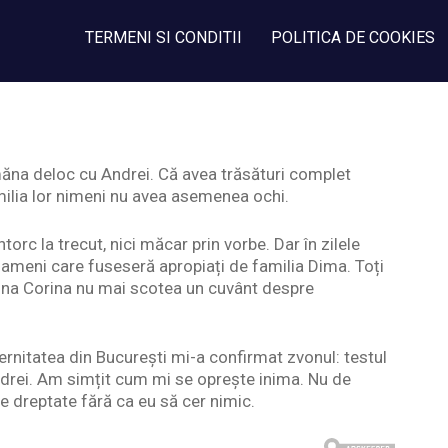
TERMENI SI CONDITII
POLITICA DE COOKIES
ăna deloc cu Andrei. Că avea trăsături complet
familia lor nimeni nu avea asemenea ochi.
orc la trecut, nici măcar prin vorbe. Dar în zilele
ameni care fuseseră apropiați de familia Dima. Toți
amna Corina nu mai scotea un cuvânt despre
rnitatea din București mi-a confirmat zvonul: testul
Andrei. Am simțit cum mi se oprește inima. Nu de
e dreptate fără ca eu să cer nimic.