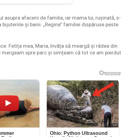
l asupra afacerii de familie, iar mama lui, rușinată, s-
 bijuteriile și banii. „Regina” familiei dispăruse peste
ace. Fetița mea, Maria, învăța să meargă și râdea din
nd mergeam spre parc și simțeam că tot ce am pierdut