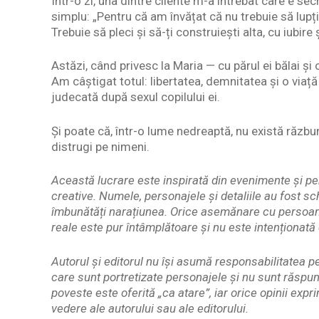
Într-o zi, una dintre cliente m-a întrebat care e s
simplu: „Pentru că am învățat că nu trebuie să lupți
Trebuie să pleci și să-ți construiești alta, cu iubire 
Astăzi, când privesc la Maria — cu părul ei bălai ș
Am câștigat totul: libertatea, demnitatea și o viață
judecată după sexul copilului ei.
Și poate că, într-o lume nedreaptă, nu există răzbu
distrugi pe nimeni.
Această lucrare este inspirată din evenimente și per
creative. Numele, personajele și detaliile au fost sc
îmbunătăți narațiunea. Orice asemănare cu persoane
reale este pur întâmplătoare și nu este intenționată 
Autorul și editorul nu își asumă responsabilitatea 
care sunt portretizate personajele și nu sunt răspun
poveste este oferită „ca atare”, iar orice opinii exp
vedere ale autorului sau ale editorului.