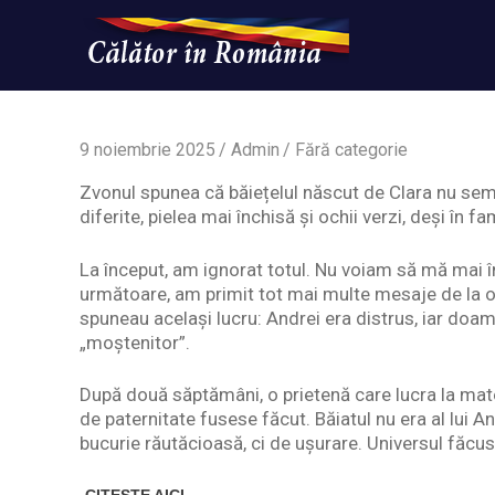
Skip
to
content
Un
Calatorinromania
simplu
sit
WordPress
9 noiembrie 2025
Admin
Fără categorie
Zvonul spunea că băiețelul născut de Clara nu sem
diferite, pielea mai închisă și ochii verzi, deși în 
La început, am ignorat totul. Nu voiam să mă mai înt
următoare, am primit tot mai multe mesaje de la o
spuneau același lucru: Andrei era distrus, iar do
„moștenitor”.
După două săptămâni, o prietenă care lucra la mate
de paternitate fusese făcut. Băiatul nu era al lui 
bucurie răutăcioasă, ci de ușurare. Universul făcus