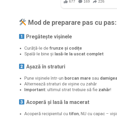
Mod de preparare pas cu pas:
Pregătește vișinele
Curăță-le de
frunze și codițe
Spală-le bine și
lasă-le la uscat complet
Așază în straturi
Pune vișinele într-un
borcan mare
sau
damige
Alternează straturi de vișine cu zahăr
Important:
ultimul strat trebuie să fie
zahăr
!
Acoperă și lasă la macerat
Acoperă recipientul cu
tifon
, NU cu capac – viși