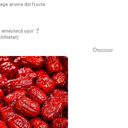
trage aroma din fructe.
 și amestecă ușor
nfiletat)