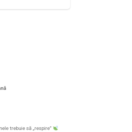
ană
nele trebuie să „respire”