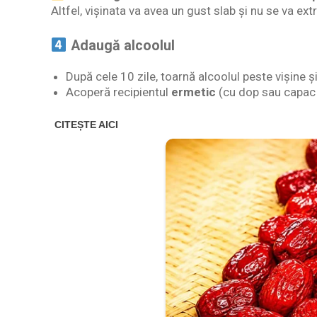
Altfel, vișinata va avea un gust slab și nu se va ex
Adaugă alcoolul
După cele 10 zile, toarnă alcoolul peste vișine
Acoperă recipientul
ermetic
(cu dop sau capac î