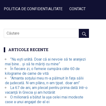
POLITICA DE CONFIDENTIALITATE
CONTACT
ARTICOLE RECENTE
”Nu ești urâtă. Doar că ai nevoie să te aranjezi
mai bine… și să te măriți cu mine”
În fiecare zi, o femeie cumpăra câte 60 de
kilograme de carne de vită
”Amanta soțului meu m-a pălmuit în fața sălii
de judecată. N-am plâns, n-am țipat.. doar am”
La 67 de ani, am plecat pentru prima dată într-o
vacanță în Grecia și am hotărât
O milionară a bătut la ușa celei mai modeste
case a unui angajat de-al ei