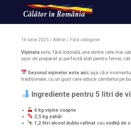
Skip
to
content
Un
Calatorinromania
simplu
sit
WordPress
16 iunie 2025
Admin
Fără categorie
Vișinata
este, fără îndoială, una dintre cele mai i
ușor de preparat și perfectă atât pentru femei, cât 
Sezonul vișinelor este aici
, așa că e momentul
tradiționale, cu un gust care aduce zâmbetul pe bu
Ingrediente pentru 5 litri de v
6 kg vișine coapte
2,5 kg zahăr
1,2 litri alcool dublu rafinat
sau
vodkă de c