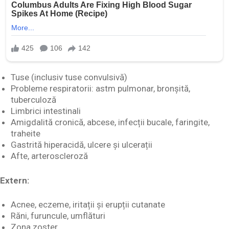
Tuse (inclusiv tuse convulsivă)
Probleme respiratorii: astm pulmonar, bronșită,
tuberculoză
Limbrici intestinali
Amigdalită cronică, abcese, infecții bucale, faringite,
traheite
Gastrită hiperacidă, ulcere și ulcerații
Afte, arteroscleroză
Extern:
Acnee, eczeme, iritații și erupții cutanate
Răni, furuncule, umflături
Zona zoster