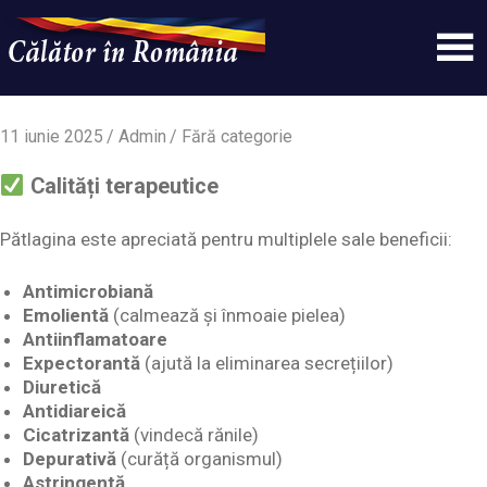
Skip
to
content
Un
Calatorinromania
simplu
sit
11 iunie 2025
Admin
Fără categorie
WordPress
Calități terapeutice
Pătlagina este apreciată pentru multiplele sale beneficii:
Antimicrobiană
Emolientă
(calmează și înmoaie pielea)
Antiinflamatoare
Expectorantă
(ajută la eliminarea secrețiilor)
Diuretică
Antidiareică
Cicatrizantă
(vindecă rănile)
Depurativă
(curăță organismul)
Astringentă