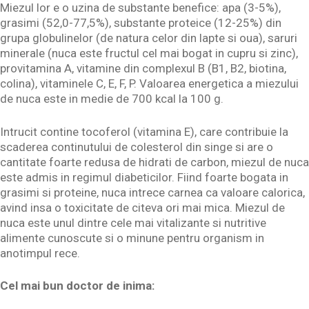
Miezul lor e o uzina de substante benefice: apa (3-5%),
grasimi (52,0-77,5%), substante proteice (12-25%) din
grupa globulinelor (de natura celor din lapte si oua), saruri
minerale (nuca este fructul cel mai bogat in cupru si zinc),
provitamina A, vitamine din complexul B (B1, B2, biotina,
colina), vitaminele C, E, F, P. Valoarea energetica a miezului
de nuca este in medie de 700 kcal la 100 g.
Intrucit contine tocoferol (vitamina E), care contribuie la
scaderea continutului de colesterol din singe si are o
cantitate foarte redusa de hidrati de carbon, miezul de nuca
este admis in regimul diabeticilor. Fiind foarte bogata in
grasimi si proteine, nuca intrece carnea ca valoare calorica,
avind insa o toxicitate de citeva ori mai mica. Miezul de
nuca este unul dintre cele mai vitalizante si nutritive
alimente cunoscute si o minune pentru organism in
anotimpul rece.
Cel mai bun doctor de inima: