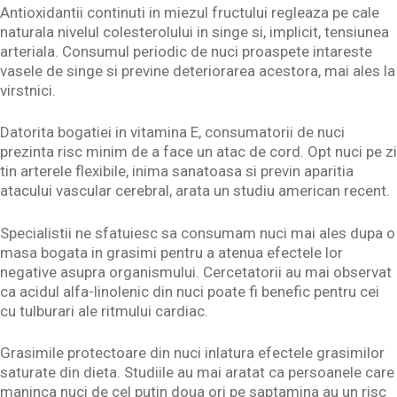
Antioxidantii continuti in miezul fructului regleaza pe cale
naturala nivelul colesterolului in singe si, implicit, tensiunea
arteriala. Consumul periodic de nuci proaspete intareste
vasele de singe si previne deteriorarea acestora, mai ales la
virstnici.
Datorita bogatiei in vitamina E, consumatorii de nuci
prezinta risc minim de a face un atac de cord. Opt nuci pe zi
tin arterele flexibile, inima sanatoasa si previn aparitia
atacului vascular cerebral, arata un studiu american recent.
Specialistii ne sfatuiesc sa consumam nuci mai ales dupa o
masa bogata in grasimi pentru a atenua efectele lor
negative asupra organismului. Cercetatorii au mai observat
ca acidul alfa-linolenic din nuci poate fi benefic pentru cei
cu tulburari ale ritmului cardiac.
Grasimile protectoare din nuci inlatura efectele grasimilor
saturate din dieta. Studiile au mai aratat ca persoanele care
maninca nuci de cel putin doua ori pe saptamina au un risc