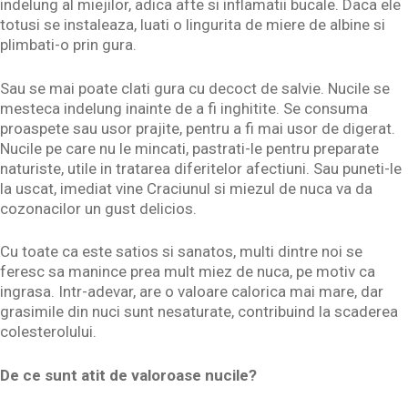
indelung al miejilor, adica afte si inflamatii bucale. Daca ele
totusi se instaleaza, luati o lingurita de miere de albine si
plimbati-o prin gura.
Sau se mai poate clati gura cu decoct de salvie. Nucile se
mesteca indelung inainte de a fi inghitite. Se consuma
proaspete sau usor prajite, pentru a fi mai usor de digerat.
Nucile pe care nu le mincati, pastrati-le pentru preparate
naturiste, utile in tratarea diferitelor afectiuni. Sau puneti-le
la uscat, imediat vine Craciunul si miezul de nuca va da
cozonacilor un gust delicios.
Cu toate ca este satios si sanatos, multi dintre noi se
feresc sa manince prea mult miez de nuca, pe motiv ca
ingrasa. Intr-adevar, are o valoare calorica mai mare, dar
grasimile din nuci sunt nesaturate, contribuind la scaderea
colesterolului.
De ce sunt atit de valoroase nucile?