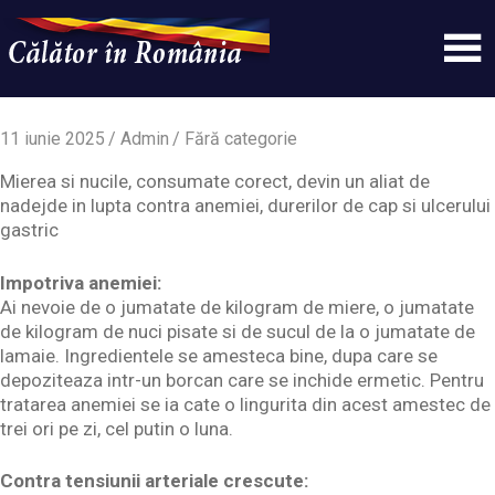
Skip
to
content
Un
Calatorinromania
simplu
sit
11 iunie 2025
Admin
Fără categorie
WordPress
Mierea si nucile, consumate corect, devin un aliat de
nadejde in lupta contra anemiei, durerilor de cap si ulcerului
gastric
Impotriva anemiei:
Ai nevoie de o jumatate de kilogram de miere, o jumatate
de kilogram de nuci pisate si de sucul de la o jumatate de
lamaie. Ingredientele se amesteca bine, dupa care se
depoziteaza intr-un borcan care se inchide ermetic. Pentru
tratarea anemiei se ia cate o lingurita din acest amestec de
trei ori pe zi, cel putin o luna.
Contra tensiunii arteriale crescute: