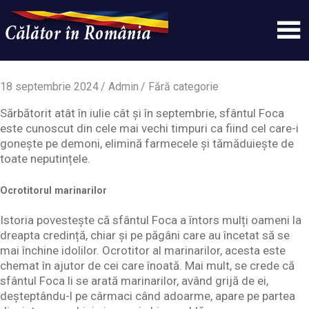
Skip
to
content
Un
Calatorinromania
simplu
sit
18 septembrie 2024
Admin
Fără categorie
WordPress
Sărbătorit atât în iulie cât și în septembrie, sfântul Foca
este cunoscut din cele mai vechi timpuri ca fiind cel care-i
gonește pe demoni, elimină farmecele și tămăduiește de
toate neputințele.
Ocrotitorul marinarilor
Istoria povestește că sfântul Foca a întors mulți oameni la
dreapta credință, chiar și pe păgâni care au încetat să se
mai închine idolilor. Ocrotitor al marinarilor, acesta este
chemat în ajutor de cei care înoată. Mai mult, se crede că
sfântul Foca li se arată marinarilor, având grijă de ei,
deșteptându-l pe cârmaci când adoarme, apare pe partea