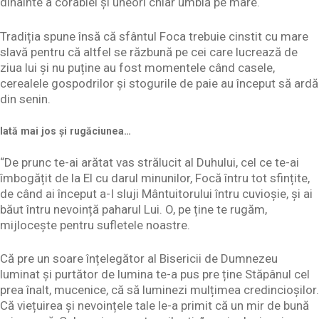
dinainte a corabiei și uneori chiar umblă pe mare.
Tradiția spune însă că sfântul Foca trebuie cinstit cu mare
slavă pentru că altfel se răzbună pe cei care lucrează de
ziua lui și nu puține au fost momentele când casele,
cerealele gospodrilor și stogurile de paie au început să ardă
din senin.
Iată mai jos și rugăciunea…
“De prunc te-ai arătat vas strălucit al Duhului, cel ce te-ai
îmbogățit de la El cu darul minunilor, Focă întru tot sfințite,
de când ai început a-I sluji Mântuitorului întru cuvioșie, și ai
băut întru nevoință paharul Lui. O, pe ține te rugăm,
mijlocește pentru sufletele noastre.
Că pre un soare înțelegător al Bisericii de Dumnezeu
luminat și purtător de lumina te-a pus pre ține Stăpânul cel
prea înalt, mucenice, că să luminezi mulțimea credincioșilor.
Că viețuirea și nevoințele tale le-a primit că un mir de bună