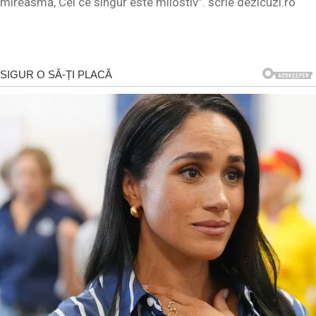
mireasmă, Cel ce singur este milostiv”. scrie dezicuzi.ro