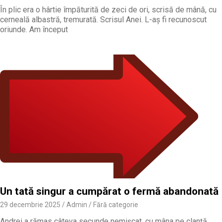
În plic era o hârtie împăturită de zeci de ori, scrisă de mână, cu
cerneală albastră, tremurată. Scrisul Anei. L-aș fi recunoscut
oriunde. Am început
Un tată singur a cumpărat o fermă abandonată
29 decembrie 2025
Admin
Fără categorie
Andrei a rămas câteva secunde nemișcat, cu mâna pe clanță.