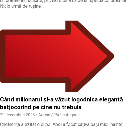
cu brațele încrucișate, privind scena ca pe un spectacol obișnuit.
Nicio urmă de rușine.
Când milionarul și-a văzut logodnica elegantă
batjocorind pe cine nu trebuia
29 decembrie 2025
Admin
Fără categorie
Chelnerița a ezitat o clipă. Apoi a făcut câțiva pași mici înainte,