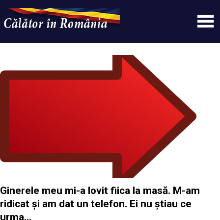
Skip
to
content
Un
Calatorinromania
simplu
sit
WordPress
Ginerele meu mi-a lovit fiica la masă. M-am
ridicat și am dat un telefon. Ei nu știau ce
urma…