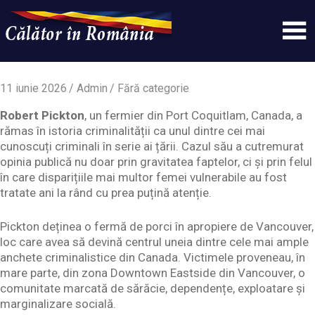
Skip
to
content
Un
Calatorinromania
simplu
sit
11 iunie 2026
Admin
Fără categorie
WordPress
Robert Pickton
, un fermier din Port Coquitlam, Canada, a
rămas în istoria criminalității ca unul dintre cei mai
cunoscuți criminali în serie ai țării. Cazul său a cutremurat
opinia publică nu doar prin gravitatea faptelor, ci și prin felul
în care disparițiile mai multor femei vulnerabile au fost
tratate ani la rând cu prea puțină atenție.
Pickton deținea o fermă de porci în apropiere de Vancouver,
loc care avea să devină centrul uneia dintre cele mai ample
anchete criminalistice din Canada. Victimele proveneau, în
mare parte, din zona Downtown Eastside din Vancouver, o
comunitate marcată de sărăcie, dependențe, exploatare și
marginalizare socială.