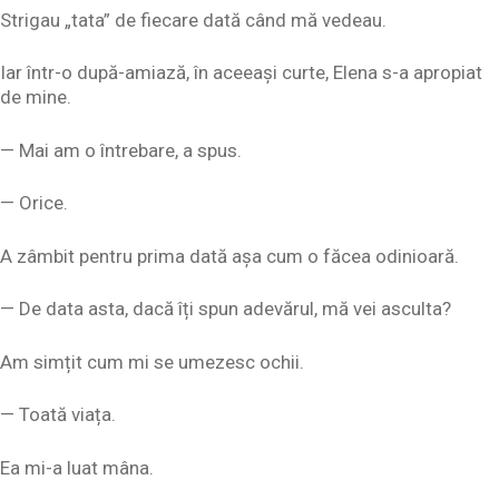
Strigau „tata” de fiecare dată când mă vedeau.
Iar într-o după-amiază, în aceeași curte, Elena s-a apropiat
de mine.
— Mai am o întrebare, a spus.
— Orice.
A zâmbit pentru prima dată așa cum o făcea odinioară.
— De data asta, dacă îți spun adevărul, mă vei asculta?
Am simțit cum mi se umezesc ochii.
— Toată viața.
Ea mi-a luat mâna.