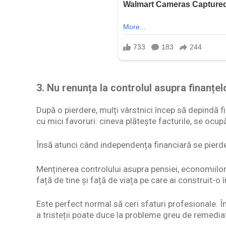
3. Nu renunța la controlul asupra finanțel
După o pierdere, mulți vârstnici încep să depindă fi
cu mici favoruri: cineva plătește facturile, se oc
Însă atunci când independența financiară se pierde, 
Menținerea controlului asupra pensiei, economiilor,
față de tine și față de viața pe care ai construit-o
Este perfect normal să ceri sfaturi profesionale. Î
a tristeții poate duce la probleme greu de remedia