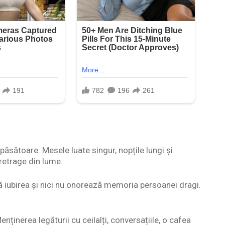
ăsătoare. Mesele luate singur, nopțile lungi și
retrage din lume.
ă iubirea și nici nu onorează memoria persoanei dragi.
ținerea legăturii cu ceilalți, conversațiile, o cafea