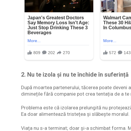
2. Nu te izola și nu te închide în suferință
După moartea partenerului, tăcerea poate deveni ap
diminețile fără companie pot crea tentația de a te 
Problema este că izolarea prelungită nu protejeaz
Ea doar alimentează tristețea și slăbește moralul.
Viața nu s-a terminat; doar și-a schimbat forma. Men