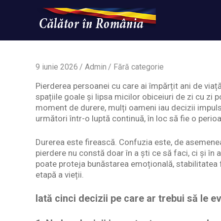
Skip
to
content
Un
Calatorinromania
simplu
sit
WordPress
9 iunie 2026
Admin
Fără categorie
Pierderea persoanei cu care ai împărțit ani de viață
spațiile goale și lipsa micilor obiceiuri de zi cu zi
moment de durere, mulți oameni iau decizii impuls
următori într-o luptă continuă, în loc să fie o perioa
Durerea este firească. Confuzia este, de asemenea
pierdere nu constă doar în a ști ce să faci, ci și în a
poate proteja bunăstarea emoțională, stabilitatea
etapă a vieții.
Iată cinci decizii pe care ar trebui să le evi