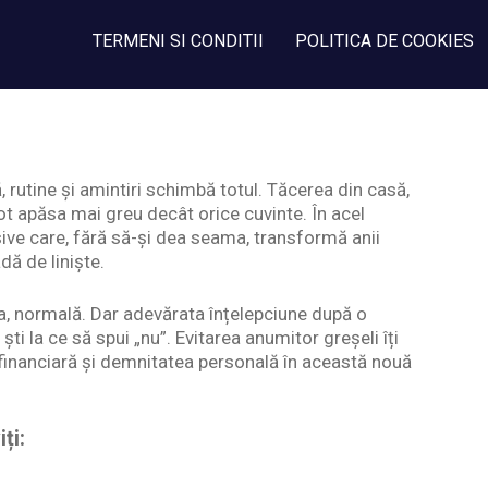
TERMENI SI CONDITII
POLITICA DE COOKIES
, rutine și amintiri schimbă totul. Tăcerea din casă,
 pot apăsa mai greu decât orice cuvinte. În acel
ive care, fără să-și dea seama, transformă anii
dă de liniște.
, normală. Dar adevărata înțelepciune după o
 ști la ce să spui „nu”. Evitarea anumitor greșeli îți
 financiară și demnitatea personală în această nouă
ți: