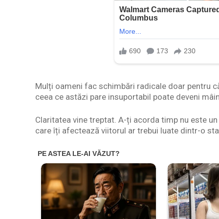
Mulți oameni fac schimbări radicale doar pentru că
ceea ce astăzi pare insuportabil poate deveni mâine
Claritatea vine treptat. A-ți acorda timp nu este un
care îți afectează viitorul ar trebui luate dintr-o st