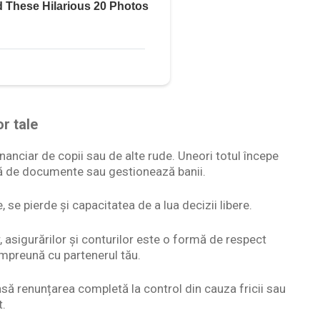
or tale
nanciar de copii sau de alte rude. Uneori totul începe
upă de documente sau gestionează banii.
se pierde și capacitatea de a lua decizii libere.
 asigurărilor și conturilor este o formă de respect
 împreună cu partenerul tău.
nsă renunțarea completă la control din cauza fricii sau
t.