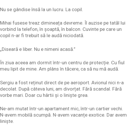
Nu se gândise însă la un lucru. La copil.
Mihai fusese treaz dimineața devreme. Îl auzise pe tatăl lui
vorbind la telefon, în șoaptă, în balcon. Cuvinte pe care un
copil n-ar fi trebuit să le audă niciodată.
„Diseară e liber. Nu e nimeni acasă.”
În ziua aceea am dormit într-un centru de protecție. Cu fiul
meu lipit de mine. Am plâns în tăcere, ca să nu mă audă.
Sergiu a fost reținut direct de pe aeroport. Avionul nici n-a
decolat. După câteva luni, am divorțat. Fără scandal. Fără
vorbe mari. Doar cu hârtii și o liniște grea.
Ne-am mutat într-un apartament mic, într-un cartier vechi.
N-avem mobilă scumpă. N-avem vacanțe exotice. Dar avem
liniște.