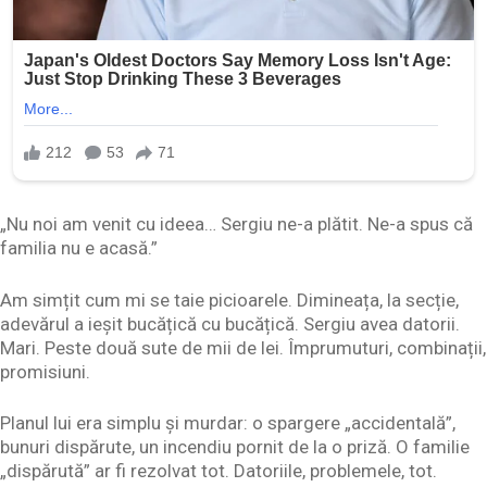
„Nu noi am venit cu ideea… Sergiu ne-a plătit. Ne-a spus că
familia nu e acasă.”
Am simțit cum mi se taie picioarele. Dimineața, la secție,
adevărul a ieșit bucățică cu bucățică. Sergiu avea datorii.
Mari. Peste două sute de mii de lei. Împrumuturi, combinații,
promisiuni.
Planul lui era simplu și murdar: o spargere „accidentală”,
bunuri dispărute, un incendiu pornit de la o priză. O familie
„dispărută” ar fi rezolvat tot. Datoriile, problemele, tot.