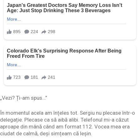
„Vezi? Ți-am spus…”
În momentul acela am înțeles tot. Sergiu nu plecase într-o
delegație. Plecase ca să aibă alibi. Telefonul mi-a căzut
aproape din mână când am format 112. Vocea mea era
ciudat de calmă, deși simțeam că leșin.