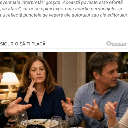
eventuale interpretări greșite. Această poveste este oferită
„ca atare”, iar orice opinii exprimate aparțin personajelor și
nu reflectă punctele de vedere ale autorului sau ale editorului.