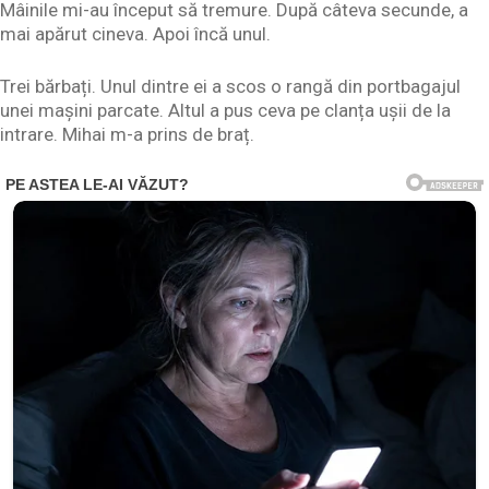
Mâinile mi-au început să tremure. După câteva secunde, a
mai apărut cineva. Apoi încă unul.
Trei bărbați. Unul dintre ei a scos o rangă din portbagajul
unei mașini parcate. Altul a pus ceva pe clanța ușii de la
intrare. Mihai m-a prins de braț.