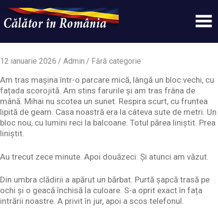
Skip
to
content
Un
Calatorinromania
simplu
sit
12 ianuarie 2026
Admin
Fără categorie
WordPress
Am tras mașina într-o parcare mică, lângă un bloc vechi, cu
fațada scorojită. Am stins farurile și am tras frâna de
mână. Mihai nu scotea un sunet. Respira scurt, cu fruntea
lipită de geam. Casa noastră era la câteva sute de metri. Un
bloc nou, cu lumini reci la balcoane. Totul părea liniștit. Prea
liniștit.
Au trecut zece minute. Apoi douăzeci. Și atunci am văzut.
Din umbra clădirii a apărut un bărbat. Purtă șapcă trasă pe
ochi și o geacă închisă la culoare. S-a oprit exact în fața
intrării noastre. A privit în jur, apoi a scos telefonul.