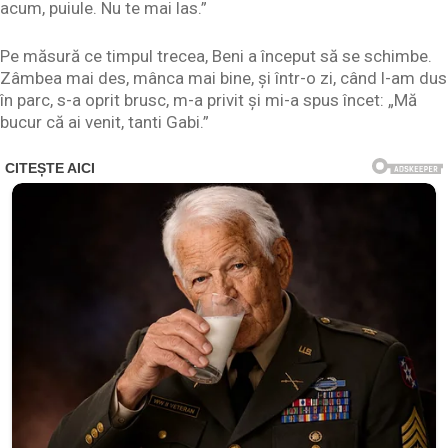
acum, puiule. Nu te mai las.”
Pe măsură ce timpul trecea, Beni a început să se schimbe.
Zâmbea mai des, mânca mai bine, și într-o zi, când l-am dus
în parc, s-a oprit brusc, m-a privit și mi-a spus încet: „Mă
bucur că ai venit, tanti Gabi.”