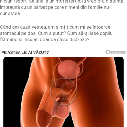
niciun resort. Se afla la un motel ieftin, la vreo oră distanță,
împreună cu un bărbat pe care nimeni din familie nu-l
cunoștea.
Când am auzit vestea, am simțit cum mi se întoarce
stomacul pe dos. Cum a putut? Cum să-și lase copilul
flămând și încuiat, doar ca să se distreze?