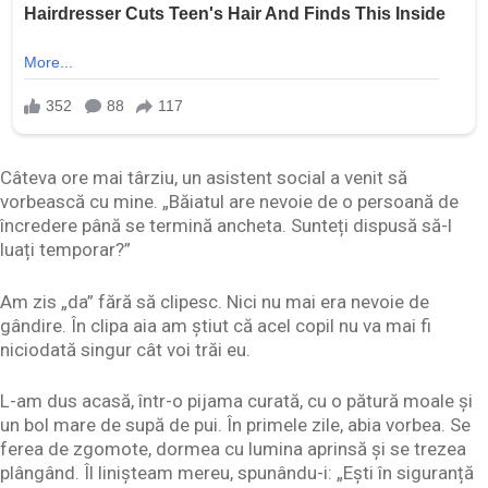
Câteva ore mai târziu, un asistent social a venit să
vorbească cu mine. „Băiatul are nevoie de o persoană de
încredere până se termină ancheta. Sunteți dispusă să-l
luați temporar?”
Am zis „da” fără să clipesc. Nici nu mai era nevoie de
gândire. În clipa aia am știut că acel copil nu va mai fi
niciodată singur cât voi trăi eu.
L-am dus acasă, într-o pijama curată, cu o pătură moale și
un bol mare de supă de pui. În primele zile, abia vorbea. Se
ferea de zgomote, dormea cu lumina aprinsă și se trezea
plângând. Îl linișteam mereu, spunându-i: „Ești în siguranță