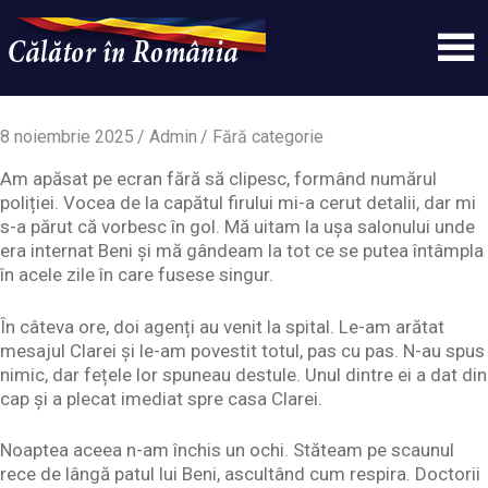
Skip
to
content
Un
Calatorinromania
simplu
sit
8 noiembrie 2025
Admin
Fără categorie
WordPress
Am apăsat pe ecran fără să clipesc, formând numărul
poliției. Vocea de la capătul firului mi-a cerut detalii, dar mi
s-a părut că vorbesc în gol. Mă uitam la ușa salonului unde
era internat Beni și mă gândeam la tot ce se putea întâmpla
în acele zile în care fusese singur.
În câteva ore, doi agenți au venit la spital. Le-am arătat
mesajul Clarei și le-am povestit totul, pas cu pas. N-au spus
nimic, dar fețele lor spuneau destule. Unul dintre ei a dat din
cap și a plecat imediat spre casa Clarei.
Noaptea aceea n-am închis un ochi. Stăteam pe scaunul
rece de lângă patul lui Beni, ascultând cum respira. Doctorii