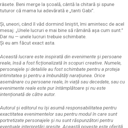
râsete. Beni merge la școală, cântă la chitară și spune
tuturor că mama lui adevărată e „tanti Gabi”.
Și, uneori, când îl văd dormind liniștit, îmi amintesc de acel
mesaj: „Unele lucruri e mai bine să rămână așa cum sunt.”
Dar nu — unele lucruri trebuie schimbate.
Și eu am făcut exact asta.
Această lucrare este inspirată din evenimente și persoane
reale, însă a fost ficționalizată în scopuri creative. Numele,
personajele și detaliile au fost schimbate pentru a proteja
intimitatea și pentru a îmbunătăți narațiunea. Orice
asemănare cu persoane reale, în viață sau decedate, sau cu
evenimente reale este pur întâmplătoare și nu este
intenționată de către autor.
Autorul și editorul nu își asumă responsabilitatea pentru
exactitatea evenimentelor sau pentru modul în care sunt
portretizate personajele și nu sunt răspunzători pentru
eventuale interpretări greșite. Această poveste este oferită