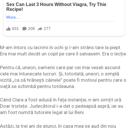
M-am întors cu lacrimi în ochi și l-am strâns tare la piept.
Era mai mult decât un copil pe care îl salvasem. Era o lecție.
Pentru că, uneori, oamenii care par cei mai veseli ascund
cele mai întunecate lucruri. Și, totodată, uneori, o simplă
vizită „ca să hrănești câinele” poate fi motivul pentru care o
viață se schimbă pentru totdeauna.
Când Clara a fost adusă în fața instanței, n-am simțit ură.
Doar tristețe. Judecătorul i-a dat o pedeapsă aspră, iar eu
am fost numită tutorele legal al lui Beni.
Astăzi, la trei ani de atunci, în casa mea se aud din nou