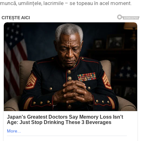
muncă, umilințele, lacrimile – se topeau în acel moment.