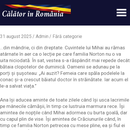
Skip
to
content
Un
Calatorinromania
simplu
sit
31 august 2025
Admin
Fără categorie
WordPress
…din mândrie, ci din dreptate. Cuvintele lui Mihai au rămas
atârnate în aer ca o lecție pe care familia Norton nu o va
uita niciodată. În sat, vestea s-a răspândit mai repede decât
bătaia clopotelor de duminică. Oamenii se adunau pe la
porți și șușoteau: „Ai auzit? Femeia care spăla podelele la
conac și-a crescut băiatul doctor în străinătate. Iar acum el
le-a salvat viața.”
Ana își aducea aminte de toate zilele când își usca lacrimile
pe mânecile cămășii, în timp ce lustruia marmura rece. Își
amintea de nopțile când Mihai adormea cu burta goală, dar
cu capul plin de vise. Își amintea de Crăciunurile când, în
timp ce familia Norton petrecea cu mese pline, ea și fiul ei