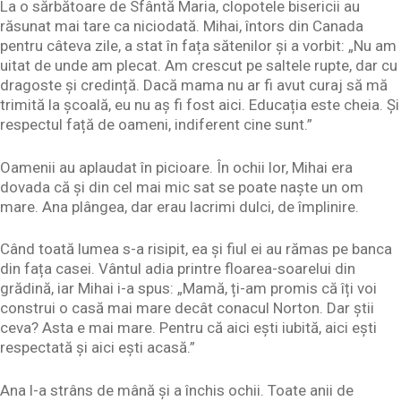
La o sărbătoare de Sfântă Maria, clopotele bisericii au
răsunat mai tare ca niciodată. Mihai, întors din Canada
pentru câteva zile, a stat în fața sătenilor și a vorbit: „Nu am
uitat de unde am plecat. Am crescut pe saltele rupte, dar cu
dragoste și credință. Dacă mama nu ar fi avut curaj să mă
trimită la școală, eu nu aș fi fost aici. Educația este cheia. Și
respectul față de oameni, indiferent cine sunt.”
Oamenii au aplaudat în picioare. În ochii lor, Mihai era
dovada că și din cel mai mic sat se poate naște un om
mare. Ana plângea, dar erau lacrimi dulci, de împlinire.
Când toată lumea s-a risipit, ea și fiul ei au rămas pe banca
din fața casei. Vântul adia printre floarea-soarelui din
grădină, iar Mihai i-a spus: „Mamă, ți-am promis că îți voi
construi o casă mai mare decât conacul Norton. Dar știi
ceva? Asta e mai mare. Pentru că aici ești iubită, aici ești
respectată și aici ești acasă.”
Ana l-a strâns de mână și a închis ochii. Toate anii de