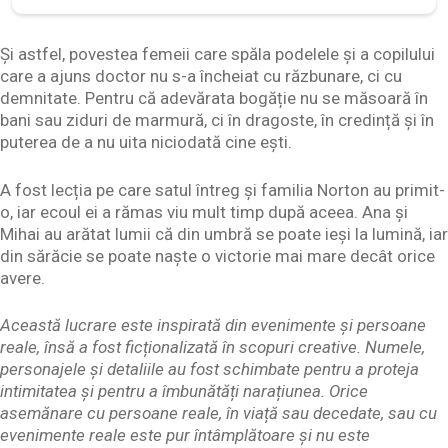
Și astfel, povestea femeii care spăla podelele și a copilului
care a ajuns doctor nu s-a încheiat cu răzbunare, ci cu
demnitate. Pentru că adevărata bogăție nu se măsoară în
bani sau ziduri de marmură, ci în dragoste, în credință și în
puterea de a nu uita niciodată cine ești.
A fost lecția pe care satul întreg și familia Norton au primit-
o, iar ecoul ei a rămas viu mult timp după aceea. Ana și
Mihai au arătat lumii că din umbră se poate ieși la lumină, iar
din sărăcie se poate naște o victorie mai mare decât orice
avere.
Această lucrare este inspirată din evenimente și persoane
reale, însă a fost ficționalizată în scopuri creative. Numele,
personajele și detaliile au fost schimbate pentru a proteja
intimitatea și pentru a îmbunătăți narațiunea. Orice
asemănare cu persoane reale, în viață sau decedate, sau cu
evenimente reale este pur întâmplătoare și nu este