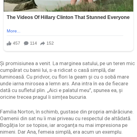
Și promisiunea a venit. La marginea satului, pe un teren mic
cumpărat cu banii lui, s-a ridicat o casă simplă, dar
luminoasă. Cu pridvor, cu flori la geam și cu o sobă mare
unde iarna mirosea a lemn ars. Ana intra în ea de fiecare
dată cu sufletul plin. „Aici e palatul meu”, spunea ea, și
oricine trecea pragul îi simțea bucuria.
Familia Norton, în schimb, gustase din propria amărăciune.
Oamenii din sat nu îi mai priveau cu respectul de altădată.
Bogăția lor se topise, iar aroganța nu mai impresiona pe
nimeni. Dar Ana, femeia simplă, era acum un exemplu.