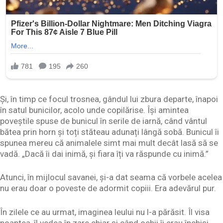
Și, în timp ce focul trosnea, gândul lui zbura departe, înapoi
în satul bunicilor, acolo unde copilărise. Își amintea
poveștile spuse de bunicul în serile de iarnă, când vântul
bătea prin horn și toți stăteau adunați lângă sobă. Bunicul îi
spunea mereu că animalele simt mai mult decât lasă să se
vadă. „Dacă îi dai inimă, și fiara îți va răspunde cu inimă.”
Atunci, în mijlocul savanei, și-a dat seama că vorbele acelea
nu erau doar o poveste de adormit copiii. Era adevărul pur.
În zilele ce au urmat, imaginea leului nu l-a părăsit. Îl visa
noaptea, îl vedea în zare chiar și când ochii îi erau închiși.