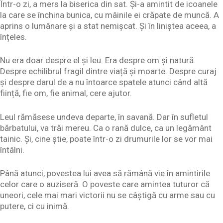
Într-o zi, a mers la biserica din sat. Și-a amintit de icoanele
la care se închina bunica, cu mâinile ei crăpate de muncă. A
aprins o lumânare și a stat nemișcat. Și în liniștea aceea, a
înțeles.
Nu era doar despre el și leu. Era despre om și natură.
Despre echilibrul fragil dintre viață și moarte. Despre curaj
și despre darul de a nu întoarce spatele atunci când altă
ființă, fie om, fie animal, cere ajutor.
Leul rămăsese undeva departe, în savană. Dar în sufletul
bărbatului, va trăi mereu. Ca o rană dulce, ca un legământ
tainic. Și, cine știe, poate într-o zi drumurile lor se vor mai
întâlni.
Până atunci, povestea lui avea să rămână vie în amintirile
celor care o auziseră. O poveste care amintea tuturor că
uneori, cele mai mari victorii nu se câștigă cu arme sau cu
putere, ci cu inimă.