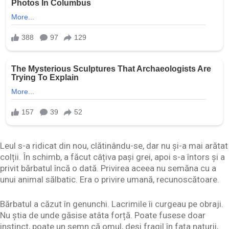
Leul s-a ridicat din nou, clătinându-se, dar nu și-a mai arătat
colții. În schimb, a făcut câțiva pași grei, apoi s-a întors și a
privit bărbatul încă o dată. Privirea aceea nu semăna cu a
unui animal sălbatic. Era o privire umană, recunoscătoare.
Bărbatul a căzut în genunchi. Lacrimile îi curgeau pe obraji.
Nu știa de unde găsise atâta forță. Poate fusese doar
instinct, poate un semn că omul, deși fragil în fața naturii,