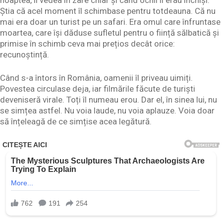
Știa că acel moment îl schimbase pentru totdeauna. Că nu
mai era doar un turist pe un safari. Era omul care înfruntase
moartea, care își dăduse sufletul pentru o ființă sălbatică și
primise în schimb ceva mai prețios decât orice:
recunoștință.
Când s-a întors în România, oamenii îl priveau uimiți.
Povestea circulase deja, iar filmările făcute de turiști
deveniseră virale. Toți îl numeau erou. Dar el, în sinea lui, nu
se simțea astfel. Nu voia laude, nu voia aplauze. Voia doar
să înțeleagă de ce simțise acea legătură.