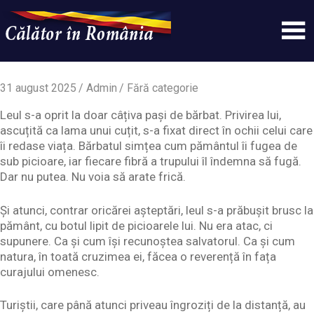
Skip
to
content
Un
Calatorinromania
simplu
sit
31 august 2025
Admin
Fără categorie
WordPress
Leul s-a oprit la doar câțiva pași de bărbat. Privirea lui,
ascuțită ca lama unui cuțit, s-a fixat direct în ochii celui care
îi redase viața. Bărbatul simțea cum pământul îi fugea de
sub picioare, iar fiecare fibră a trupului îl îndemna să fugă.
Dar nu putea. Nu voia să arate frică.
Și atunci, contrar oricărei așteptări, leul s-a prăbușit brusc la
pământ, cu botul lipit de picioarele lui. Nu era atac, ci
supunere. Ca și cum își recunoștea salvatorul. Ca și cum
natura, în toată cruzimea ei, făcea o reverență în fața
curajului omenesc.
Turiștii, care până atunci priveau îngroziți de la distanță, au