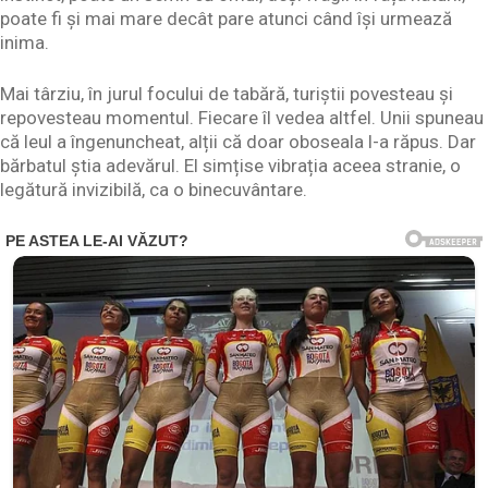
poate fi și mai mare decât pare atunci când își urmează
inima.
Mai târziu, în jurul focului de tabără, turiștii povesteau și
repovesteau momentul. Fiecare îl vedea altfel. Unii spuneau
că leul a îngenuncheat, alții că doar oboseala l-a răpus. Dar
bărbatul știa adevărul. El simțise vibrația aceea stranie, o
legătură invizibilă, ca o binecuvântare.