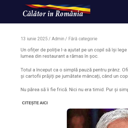
Skip
to
content
Un
Calatorinromania
simplu
sit
WordPress
13 iunie 2025
Admin
Fără categorie
Un ofițer de poliție l-a ajutat pe un copil să își l
lumea din restaurant a rămas în șoc.
Totul a început ca o simplă pauză pentru prânz. Of
și cartofii prăjiți pe jumătate mâncați, când un cop
Nu părea să îi fie frică. Nici nu era timid. Pur și sim