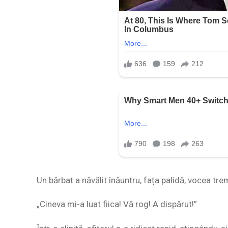
Un bărbat a năvălit înăuntru, fața palidă, vocea tr
„Cineva mi-a luat fiica! Vă rog! A dispărut!”