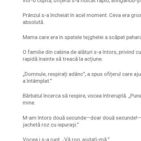
Într-o clipită, ofițerul s-a ridicat rapid, atingându-și
Prânzul s-a încheiat în acel moment. Ceva era groa
absolută.
Mama care era în spatele tejghelei a scăpat paharu
O familie din cabina de alături s-a întors, privind cu
rapidă înainte să treacă la acțiune.
„Domnule, respirați adânc”, a spus ofițerul care aj
a întâmplat.”
Bărbatul încerca să respire, vocea întreruptă. „Pun
mine.
M-am întors două secunde—doar două secunde!—și n
jachetă roz cu iepurași.”
Vocea i s-a rupt. „Vă rog, ajutați-mă.”