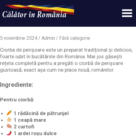
Skip
to
content
Un
Calatorinromania
simplu
sit
5 noiembrie 2024
Admin
Fără categorie
WordPress
Ciorba de perișoare este un preparat tradițional și delicios,
foarte iubit în bucătăriile din România. Mai jos găsești
rețeta completă pentru a pregăti o ciorbă de perișoare
gustoasă, exact așa cum ne place nouă, românilor.
Ingrediente:
Pentru ciorbă:
1 rădăcină de pătrunjel
1 ceapă mare
2 cartofi
1 ardei roșu dulce