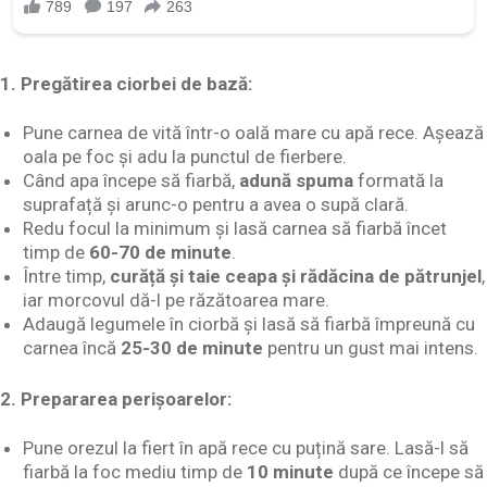
1.
Pregătirea ciorbei de bază:
Pune carnea de vită într-o oală mare cu apă rece. Așează
oala pe foc și adu la punctul de fierbere.
Când apa începe să fiarbă,
adună spuma
formată la
suprafață și arunc-o pentru a avea o supă clară.
Redu focul la minimum și lasă carnea să fiarbă încet
timp de
60-70 de minute
.
Între timp,
curăță și taie ceapa și rădăcina de pătrunjel
,
iar morcovul dă-l pe răzătoarea mare.
Adaugă legumele în ciorbă și lasă să fiarbă împreună cu
carnea încă
25-30 de minute
pentru un gust mai intens.
2.
Prepararea perișoarelor:
Pune orezul la fiert în apă rece cu puțină sare. Lasă-l să
fiarbă la foc mediu timp de
10 minute
după ce începe să