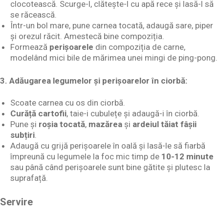
clocotească. Scurge-l, clătește-l cu apă rece și lasă-l să
se răcească.
Într-un bol mare, pune carnea tocată, adaugă sare, piper
și orezul răcit. Amestecă bine compoziția.
Formează
perișoarele
din compoziția de carne,
modelând mici bile de mărimea unei mingi de ping-pong.
3.
Adăugarea legumelor și perișoarelor în ciorbă:
Scoate carnea cu os din ciorbă.
Curăță cartofii
, taie-i cubulețe și adaugă-i în ciorbă.
Pune și
roșia tocată
,
mazărea
și
ardeiul tăiat fâșii
subțiri
.
Adaugă cu grijă perișoarele în oală și lasă-le să fiarbă
împreună cu legumele la foc mic timp de
10-12 minute
sau până când perișoarele sunt bine gătite și plutesc la
suprafață.
Servire