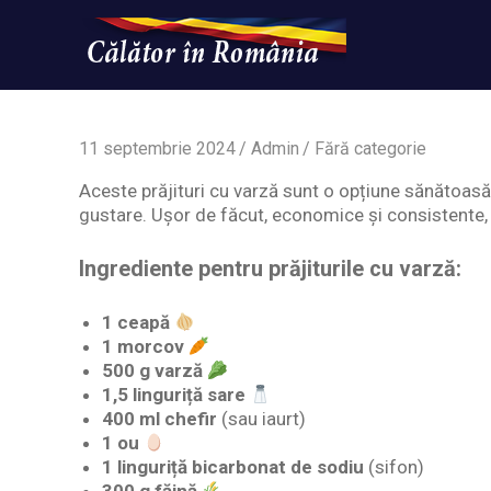
Skip
to
content
Un
Calatorinromania
simplu
sit
WordPress
11 septembrie 2024
Admin
Fără categorie
Aceste prăjituri cu varză sunt o opțiune sănătoasă
gustare. Ușor de făcut, economice și consistente, 
Ingrediente pentru prăjiturile cu varză:
1 ceapă
1 morcov
500 g varză
1,5 linguriță sare
400 ml chefir
(sau iaurt)
1 ou
1 linguriță bicarbonat de sodiu
(sifon)