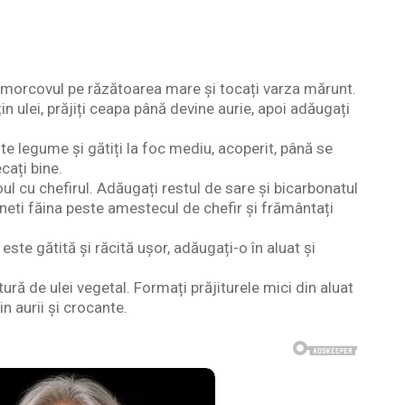
ți morcovul pe răzătoarea mare și tocați varza mărunt.
uțin ulei, prăjiți ceapa până devine aurie, apoi adăugați
ste legume și gătiți la foc mediu, acoperit, până se
cați bine.
 oul cu chefirul. Adăugați restul de sare și bicarbonatul
ti făina peste amestecul de chefir și frământați
este gătită și răcită ușor, adăugați-o în aluat și
ătură de ulei vegetal. Formați prăjiturele mici din aluat
in aurii și crocante.