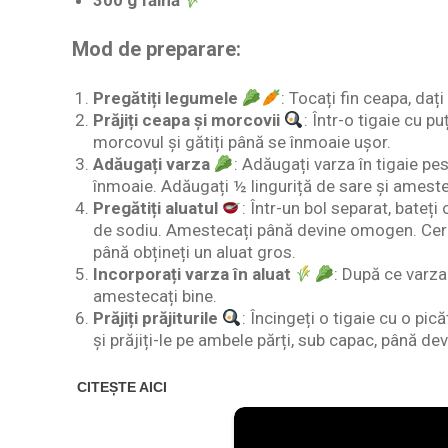
300 g făină
Mod de preparare:
Pregătiți legumele
: Tocați fin ceapa, da
Prăjiți ceapa și morcovii
: Într-o tigaie cu p
morcovul și gătiți până se înmoaie ușor.
Adăugați varza
: Adăugați varza în tigaie pe
înmoaie. Adăugați ½ linguriță de sare și ameste
Pregătiți aluatul
: Într-un bol separat, bateți
de sodiu. Amestecați până devine omogen. Cerne
până obțineți un aluat gros.
Incorporați varza în aluat
: După ce varza 
amestecați bine.
Prăjiți prăjiturile
: Încingeți o tigaie cu o pic
și prăjiți-le pe ambele părți, sub capac, până dev