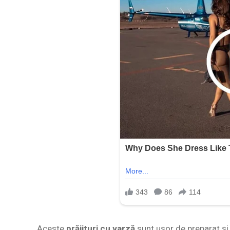
Aceste
prăjituri cu varză
sunt ușor de preparat și 