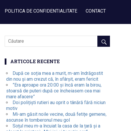
POLITICA DE CONFIDENTIALITATE
CONTACT
ARTICOLE RECENTE
După ce soția mea a murit, m-am îndrăgostit
din nou și am crezut că, în sfârșit, eram fericit
”Era aproape ora 20:00 și încă eram la birou,
stoarsă de puteri după ce încheiasem cea mai
mare afacere”
Doi polițiști rutieri au oprit o tânără fără niciun
motiv
Mi-am găsit noile vecine, două fetițe gemene,
ascunse în tomberonul meu gol
Soțul meu m-a încuiat la casa de la țară și a