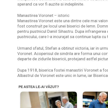
sperand ca vor fi auzite si indeplinite.
Manastirea Voronet – istoric
Manastirea Voronet este una dintre cele mai valoroa
fost construit pe locul unei biserici de lemn. Dom
pentru pustnicul Daniil Sihastru. Dupa infrangerea 
pustnicului, care l-a incurajat sa continue lupta cu t
Urmand sfatul, Stefan a obtinut victoria, iar in u
Voronet. Acoperisul de sindrila are forma unui cor
departe de zidurile bisericii, protejand astfel pictur
Dupa 1918, biserica fostei manastiri Voronet a fo
Albastrul de Voronet este unic in lume, iar Biserica