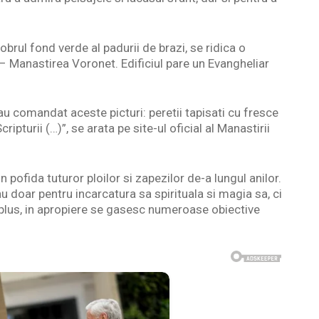
sobrul fond verde al padurii de brazi, se ridica o
e – Manastirea Voronet. Edificiul pare un Evangheliar
 au comandat aceste picturi: peretii tapisati cu fresce
ripturii (…)”, se arata pe site-ul oficial al Manastirii
 pofida tuturor ploilor si zapezilor de-a lungul anilor.
 nu doar pentru incarcatura sa spirituala si magia sa, ci
In plus, in apropiere se gasesc numeroase obiective