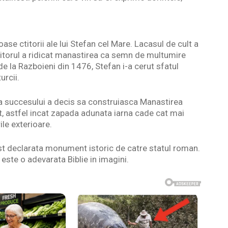
se ctitorii ale lui Stefan cel Mare. Lacasul de cult a
nitorul a ridicat manastirea ca semn de multumire
de la Razboieni din 1476, Stefan i-a cerut sfatul
urcii.
rma succesului a decis sa construiasca Manastirea
t, astfel incat zapada adunata iarna cade cat mai
ile exterioare.
st declarata monument istoric de catre statul roman.
 este o adevarata Biblie in imagini.