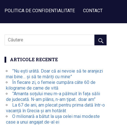
POLITICA DE CONFIDENTIALITATE
CONTACT
ARTICOLE RECENTE
”Nu ești urâtă. Doar că ai nevoie să te aranjezi
mai bine… și să te măriți cu mine”
În fiecare zi, o femeie cumpăra câte 60 de
kilograme de carne de vită
”Amanta soțului meu m-a pălmuit în fața sălii
de judecată. N-am plâns, n-am țipat.. doar am”
La 67 de ani, am plecat pentru prima dată într-o
vacanță în Grecia și am hotărât
O milionară a bătut la ușa celei mai modeste
case a unui angajat de-al ei