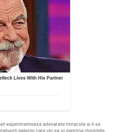
et experimenteaza adevarate miracole si li se
talnesti pelerini care vin sa-si exprime dorintele,