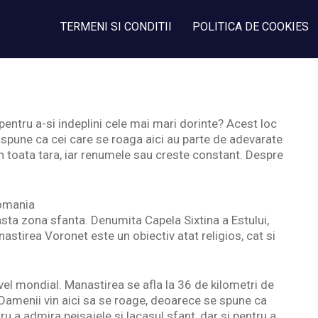
TERMENI SI CONDITII
POLITICA DE COOKIES
pentru a-si indeplini cele mai mari dorinte? Acest loc
e spune ca cei care se roaga aici au parte de adevarate
in toata tara, iar renumele sau creste constant. Despre
Romania
ceasta zona sfanta. Denumita Capela Sixtina a Estului,
astirea Voronet este un obiectiv atat religios, cat si
vel mondial. Manastirea se afla la 36 de kilometri de
Oamenii vin aici sa se roage, deoarece se spune ca
tru a admira peisajele si lacasul sfant, dar si pentru a