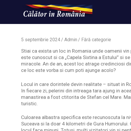
Skip
to
content
Un
Calatorinromania
simplu
sit
WordPress
5 septembrie 2024
Admin
Fără categorie
Stiai ca exista un loc in Romania unde oamenii vin 
este cunoscut si ca „Capela Sixtina a Estului” si s
miracole. An de an, acest loc atrage credinciosi d
ce loc este vorba si cum poti ajunge acolo?
Locul in care dorintele devin realitate – situat in 
In fiecare zi, pelerini din intreaga tara ajung in a
manastirea a fost ctitorita de Stefan cel Mare. Man
turistic.
Culoarea albastra specifica este recunoscuta la ni
Suceava si la doar 4 kilometri de Gura Humorului. 
locul face minuni. Totusi, multi vizitatori vin si pen