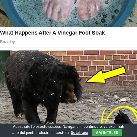
Acest site foloseste
cookies
. Navigand in continuare, va exprimati
acordul pentru folosirea acestora.
Detalii aici
AM INTELES