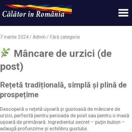
Skip
to
content
Un
Calatorinromania
simplu
sit
7 martie 2024
Admin
Fără categorie
WordPress
Mâncare de urzici (de
post)
Rețetă tradițională, simplă și plină de
prospețime
Descoperă o rețetă ușoară și gustoasă de mâncare de
urzici, perfectă pentru perioada de post sau pentru o masă
ușoară de primăvară. Ingredientul secret – puțin bulion –
adaugă profunzime și echilibru gustului.