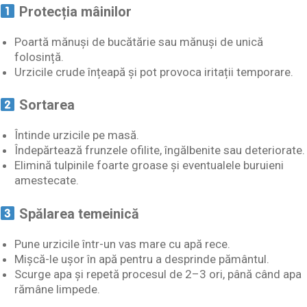
Protecția mâinilor
Poartă mănuși de bucătărie sau mănuși de unică
folosință.
Urzicile crude înțeapă și pot provoca iritații temporare.
Sortarea
Întinde urzicile pe masă.
Îndepărtează frunzele ofilite, îngălbenite sau deteriorate.
Elimină tulpinile foarte groase și eventualele buruieni
amestecate.
Spălarea temeinică
Pune urzicile într-un vas mare cu apă rece.
Mișcă-le ușor în apă pentru a desprinde pământul.
Scurge apa și repetă procesul de 2–3 ori, până când apa
rămâne limpede.