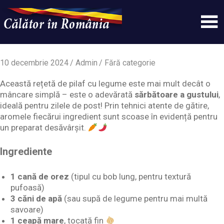
Skip
to
content
Un
Calatorinromania
simplu
sit
10 decembrie 2024
Admin
Fără categorie
WordPress
Această rețetă de pilaf cu legume este mai mult decât o
mâncare simplă – este o adevărată
sărbătoare a gustului
,
ideală pentru zilele de post! Prin tehnici atente de gătire,
aromele fiecărui ingredient sunt scoase în evidență pentru
un preparat desăvârșit.
Ingrediente
1 cană de orez
(tipul cu bob lung, pentru textură
pufoasă)
3 căni de apă
(sau supă de legume pentru mai multă
savoare)
1 ceapă mare
, tocată fin