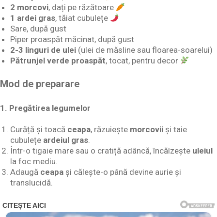
2 morcovi
, dați pe răzătoare
1 ardei gras
, tăiat cubulețe
Sare, după gust
Piper proaspăt măcinat, după gust
2-3 linguri de ulei
(ulei de măsline sau floarea-soarelui)
Pătrunjel verde proaspăt
, tocat, pentru decor
Mod de preparare
1. Pregătirea legumelor
Curăță și toacă
ceapa
, răzuiește
morcovii
și taie
cubulețe
ardeiul gras
.
Într-o tigaie mare sau o cratiță adâncă, încălzește
uleiul
la foc mediu.
Adaugă
ceapa
și călește-o până devine aurie și
translucidă.