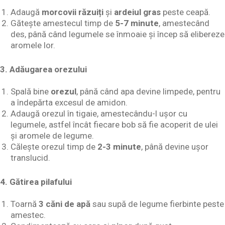
Adaugă
morcovii răzuiți
și
ardeiul gras
peste ceapă.
Gătește amestecul timp de
5-7 minute
, amestecând
des, până când legumele se înmoaie și încep să elibereze
aromele lor.
3. Adăugarea orezului
Spală bine
orezul
, până când apa devine limpede, pentru
a îndepărta excesul de amidon.
Adaugă orezul în tigaie, amestecându-l ușor cu
legumele, astfel încât fiecare bob să fie acoperit de ulei
și aromele de legume.
Călește orezul timp de
2-3 minute
, până devine ușor
translucid.
4. Gătirea pilafului
Toarnă
3 căni de apă
sau supă de legume fierbinte peste
amestec.