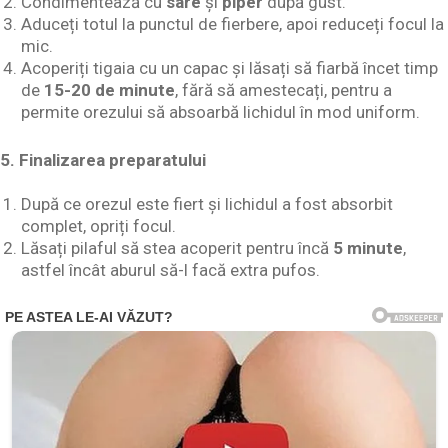
Condimentează cu
sare
și
piper
după gust.
Aduceți totul la punctul de fierbere, apoi reduceți focul la
mic.
Acoperiți tigaia cu un capac și lăsați să fiarbă încet timp
de
15-20 de minute
, fără să amestecați, pentru a
permite orezului să absoarbă lichidul în mod uniform.
5. Finalizarea preparatului
După ce orezul este fiert și lichidul a fost absorbit
complet, opriți focul.
Lăsați pilaful să stea acoperit pentru încă
5 minute
,
astfel încât aburul să-l facă extra pufos.