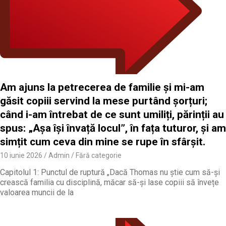
Am ajuns la petrecerea de familie și mi-am
găsit copiii servind la mese purtând șorțuri;
când i-am întrebat de ce sunt umiliți, părinții au
spus: „Așa își învață locul”, în fața tuturor, și am
simțit cum ceva din mine se rupe în sfârșit.
10 iunie 2026
Admin
Fără categorie
Capitolul 1: Punctul de ruptură „Dacă Thomas nu știe cum să-și
crească familia cu disciplină, măcar să-și lase copiii să învețe
valoarea muncii de la