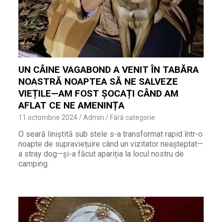
UN CÂINE VAGABOND A VENIT ÎN TABĂRA
NOASTRĂ NOAPTEA SĂ NE SALVEZE
VIEȚILE—AM FOST ȘOCAȚI CÂND AM
AFLAT CE NE AMENINȚA
11 octombrie 2024
Admin
Fără categorie
O seară liniștită sub stele s-a transformat rapid într-o
noapte de supraviețuire când un vizitator neașteptat—
a stray dog—și-a făcut apariția la locul nostru de
camping.