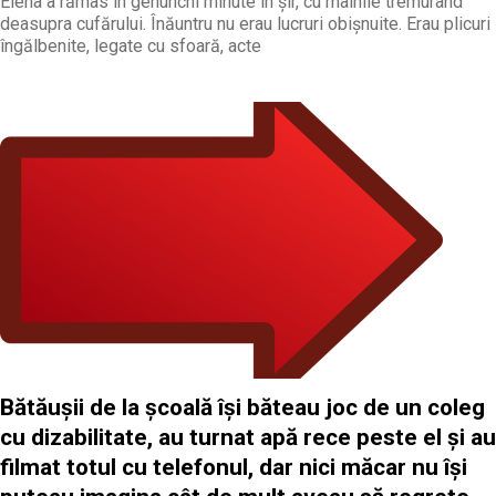
Elena a rămas în genunchi minute în șir, cu mâinile tremurând
deasupra cufărului. Înăuntru nu erau lucruri obișnuite. Erau plicuri
îngălbenite, legate cu sfoară, acte
Bătăușii de la școală își băteau joc de un coleg
cu dizabilitate, au turnat apă rece peste el și au
filmat totul cu telefonul, dar nici măcar nu își