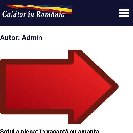
Skip
to
content
Un
Calatorinromania
simplu
sit
Autor:
Admin
WordPress
Soțul a plecat în vacanță cu amanta