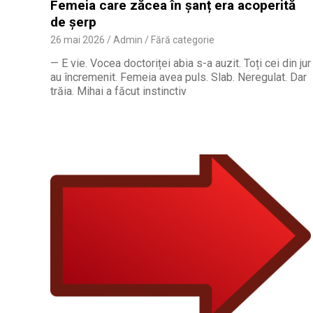
Femeia care zăcea în șanț era acoperită
de șerp
26 mai 2026
Admin
Fără categorie
— E vie. Vocea doctoriței abia s-a auzit. Toți cei din jur
au încremenit. Femeia avea puls. Slab. Neregulat. Dar
trăia. Mihai a făcut instinctiv