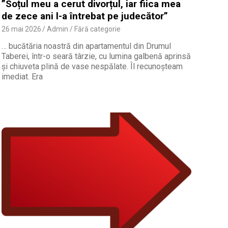
”Soțul meu a cerut divorțul, iar fiica mea
de zece ani l-a întrebat pe judecător”
26 mai 2026
Admin
Fără categorie
… bucătăria noastră din apartamentul din Drumul
Taberei, într-o seară târzie, cu lumina galbenă aprinsă
și chiuveta plină de vase nespălate. Îl recunoșteam
imediat. Era