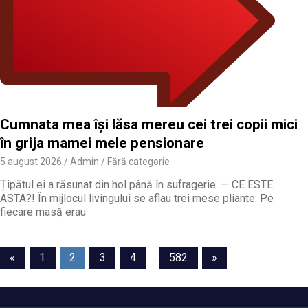
Cumnata mea își lăsa mereu cei trei copii mici
în grija mamei mele pensionare
5 august 2026
Admin
Fără categorie
Țipătul ei a răsunat din hol până în sufragerie. — CE ESTE
ASTA?! În mijlocul livingului se aflau trei mese pliante. Pe
fiecare masă erau
Navigare
Previous
Next
«
1
2
3
4
…
582
»
Posts
Posts
în
articole