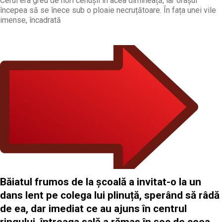
Cerul era greu de nori cenușii în acea dimineață, iar orașul
începea să se înece sub o ploaie necruțătoare. În fața unei vile
imense, încadrată
Băiatul frumos de la școală a invitat-o la un
dans lent pe colega lui plinuță, sperând să râdă
de ea, dar imediat ce au ajuns în centrul
ringului, întreaga sală a rămas în șoc de ceea