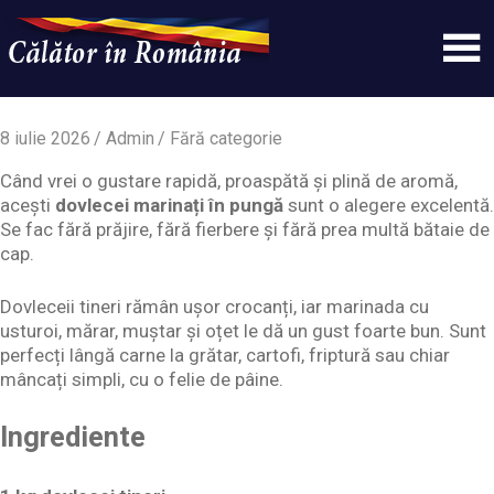
Skip
to
content
Un
Calatorinromania
simplu
sit
8 iulie 2026
Admin
Fără categorie
WordPress
Când vrei o gustare rapidă, proaspătă și plină de aromă,
acești
dovlecei marinați în pungă
sunt o alegere excelentă.
Se fac fără prăjire, fără fierbere și fără prea multă bătaie de
cap.
Dovleceii tineri rămân ușor crocanți, iar marinada cu
usturoi, mărar, muștar și oțet le dă un gust foarte bun. Sunt
perfecți lângă carne la grătar, cartofi, friptură sau chiar
mâncați simpli, cu o felie de pâine.
Ingrediente