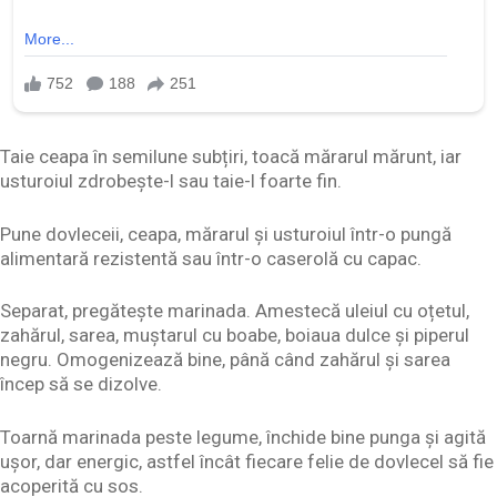
Taie ceapa în semilune subțiri, toacă mărarul mărunt, iar
usturoiul zdrobește-l sau taie-l foarte fin.
Pune dovleceii, ceapa, mărarul și usturoiul într-o pungă
alimentară rezistentă sau într-o caserolă cu capac.
Separat, pregătește marinada. Amestecă uleiul cu oțetul,
zahărul, sarea, muștarul cu boabe, boiaua dulce și piperul
negru. Omogenizează bine, până când zahărul și sarea
încep să se dizolve.
Toarnă marinada peste legume, închide bine punga și agită
ușor, dar energic, astfel încât fiecare felie de dovlecel să fie
acoperită cu sos.