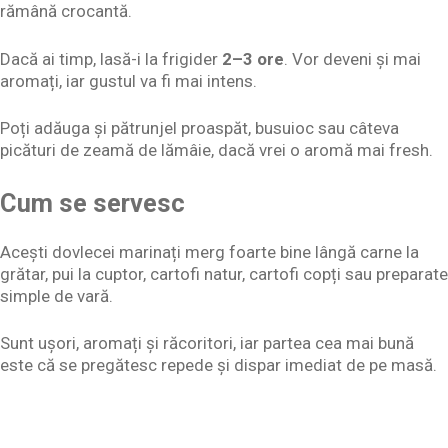
rămână crocantă.
Dacă ai timp, lasă-i la frigider
2–3 ore
. Vor deveni și mai
aromați, iar gustul va fi mai intens.
Poți adăuga și pătrunjel proaspăt, busuioc sau câteva
picături de zeamă de lămâie, dacă vrei o aromă mai fresh.
Cum se servesc
Acești dovlecei marinați merg foarte bine lângă carne la
grătar, pui la cuptor, cartofi natur, cartofi copți sau preparate
simple de vară.
Sunt ușori, aromați și răcoritori, iar partea cea mai bună
este că se pregătesc repede și dispar imediat de pe masă.