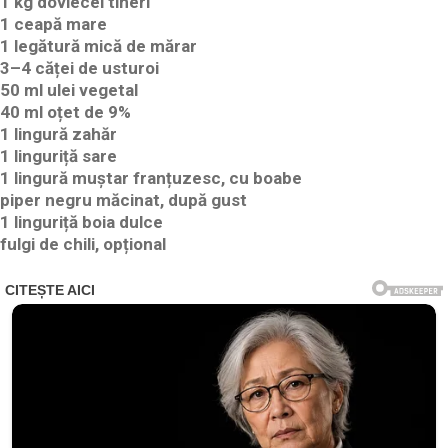
1 kg dovlecei tineri
1 ceapă mare
1 legătură mică de mărar
3–4 căței de usturoi
50 ml ulei vegetal
40 ml oțet de 9%
1 lingură zahăr
1 linguriță sare
1 lingură muștar franțuzesc, cu boabe
piper negru măcinat, după gust
1 linguriță boia dulce
fulgi de chili, opțional