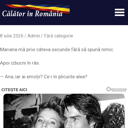
Skip
to
content
Un
Calatorinromania
simplu
sit
8 iulie 2026
Admin
Fără categorie
WordPress
Mariana mă privi câteva secunde fără să spună nimic.
Apoi izbucni în râs.
— Ana, iar ai emoții? Ce-i în plicurile alea?