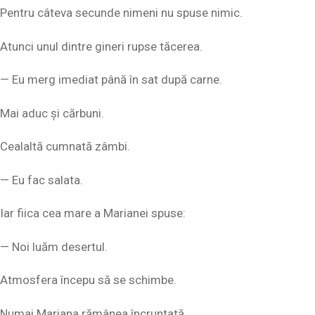
Pentru câteva secunde nimeni nu spuse nimic.
Atunci unul dintre gineri rupse tăcerea.
— Eu merg imediat până în sat după carne.
Mai aduc și cărbuni.
Cealaltă cumnată zâmbi.
— Eu fac salata.
Iar fiica cea mare a Marianei spuse:
— Noi luăm desertul.
Atmosfera începu să se schimbe.
Numai Mariana rămânea încruntată.