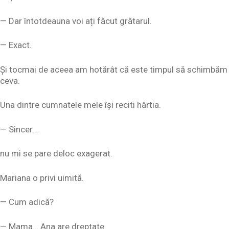
— Dar întotdeauna voi ați făcut grătarul.
— Exact.
Și tocmai de aceea am hotărât că este timpul să schimbăm
ceva.
Una dintre cumnatele mele își reciti hârtia.
— Sincer…
nu mi se pare deloc exagerat.
Mariana o privi uimită.
— Cum adică?
— Mama… Ana are dreptate.