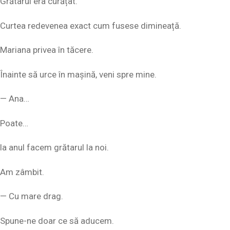
Grătarul era curățat.
Curtea redevenea exact cum fusese dimineață.
Mariana privea în tăcere.
Înainte să urce în mașină, veni spre mine.
— Ana…
Poate…
la anul facem grătarul la noi.
Am zâmbit.
— Cu mare drag.
Spune-ne doar ce să aducem.