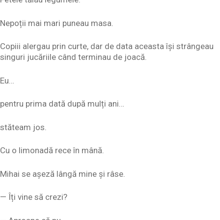
Nepoții mai mari puneau masa.
Copiii alergau prin curte, dar de data aceasta își strângeau
singuri jucăriile când terminau de joacă.
Eu…
pentru prima dată după mulți ani…
stăteam jos.
Cu o limonadă rece în mână.
Mihai se așeză lângă mine și râse.
— Îți vine să crezi?