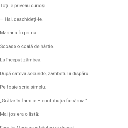
Toți le priveau curioși.
— Hai, deschideți-le.
Mariana fu prima.
Scoase o coală de hârtie.
La început zâmbea.
După câteva secunde, zâmbetul îi dispăru.
Pe foaie scria simplu:
„Grătar în familie – contribuția fiecăruia.”
Mai jos era o listă:
Familia Mariana – băuturi și desert.