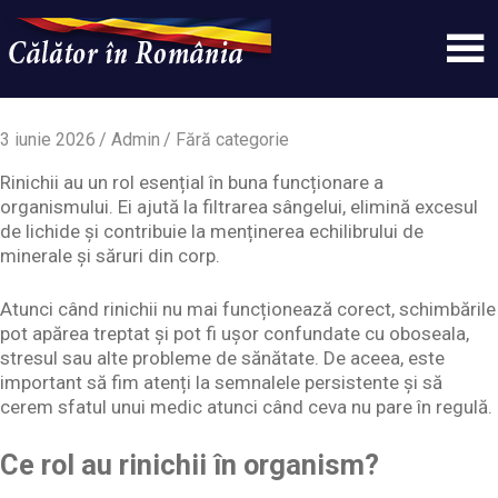
Skip
to
content
Un
Calatorinromania
simplu
sit
3 iunie 2026
Admin
Fără categorie
WordPress
Rinichii au un rol esențial în buna funcționare a
organismului. Ei ajută la filtrarea sângelui, elimină excesul
de lichide și contribuie la menținerea echilibrului de
minerale și săruri din corp.
Atunci când rinichii nu mai funcționează corect, schimbările
pot apărea treptat și pot fi ușor confundate cu oboseala,
stresul sau alte probleme de sănătate. De aceea, este
important să fim atenți la semnalele persistente și să
cerem sfatul unui medic atunci când ceva nu pare în regulă.
Ce rol au rinichii în organism?