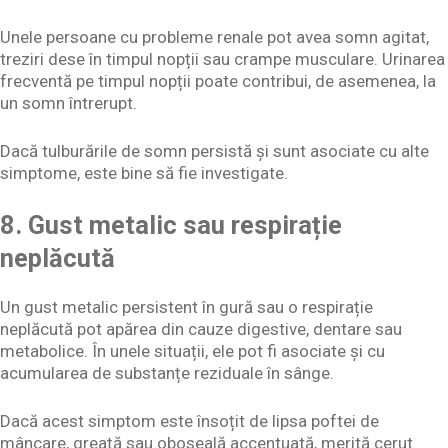
Unele persoane cu probleme renale pot avea somn agitat,
treziri dese în timpul nopții sau crampe musculare. Urinarea
frecventă pe timpul nopții poate contribui, de asemenea, la
un somn întrerupt.
Dacă tulburările de somn persistă și sunt asociate cu alte
simptome, este bine să fie investigate.
8. Gust metalic sau respirație
neplăcută
Un gust metalic persistent în gură sau o respirație
neplăcută pot apărea din cauze digestive, dentare sau
metabolice. În unele situații, ele pot fi asociate și cu
acumularea de substanțe reziduale în sânge.
Dacă acest simptom este însoțit de lipsa poftei de
mâncare, greață sau oboseală accentuată, merită cerut