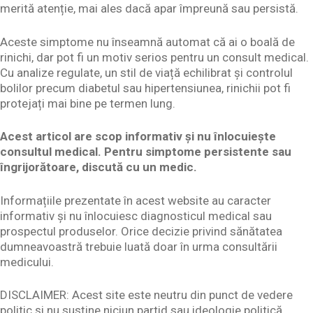
merită atenție, mai ales dacă apar împreună sau persistă.
Aceste simptome nu înseamnă automat că ai o boală de
rinichi, dar pot fi un motiv serios pentru un consult medical.
Cu analize regulate, un stil de viață echilibrat și controlul
bolilor precum diabetul sau hipertensiunea, rinichii pot fi
protejați mai bine pe termen lung.
Acest articol are scop informativ și nu înlocuiește
consultul medical. Pentru simptome persistente sau
îngrijorătoare, discută cu un medic.
Informațiile prezentate în acest website au caracter
informativ și nu înlocuiesc diagnosticul medical sau
prospectul produselor. Orice decizie privind sănătatea
dumneavoastră trebuie luată doar în urma consultării
medicului.
DISCLAIMER: Acest site este neutru din punct de vedere
politic și nu susține niciun partid sau ideologie politică.