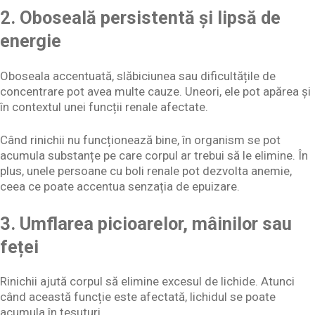
2. Oboseală persistentă și lipsă de
energie
Oboseala accentuată, slăbiciunea sau dificultățile de
concentrare pot avea multe cauze. Uneori, ele pot apărea și
în contextul unei funcții renale afectate.
Când rinichii nu funcționează bine, în organism se pot
acumula substanțe pe care corpul ar trebui să le elimine. În
plus, unele persoane cu boli renale pot dezvolta anemie,
ceea ce poate accentua senzația de epuizare.
3. Umflarea picioarelor, mâinilor sau
feței
Rinichii ajută corpul să elimine excesul de lichide. Atunci
când această funcție este afectată, lichidul se poate
acumula în țesuturi.