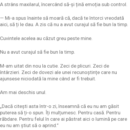
A strâns maxilarul, încercând să-și țină emoția sub control.
— Mi-a spus înainte să moară că, dacă te întorci vreodată
aici, să ți le dau. A zis că nu a avut curajul să fie bun la timp.
Cuvintele acelea au căzut greu peste mine.
Nu a avut curajul să fie bun la timp.
M-am uitat din nou la cutie. Zeci de plicuri. Zeci de
întârzieri. Zeci de dovezi ale unei recunoștințe care nu
ajunsese niciodată la mine când ar fi trebuit.
Am mai deschis unul.
„Dacă citești asta într-o zi, înseamnă că eu nu am găsit
puterea să ți-o spun. Îți mulțumesc. Pentru casă. Pentru
răbdare. Pentru felul în care ai păstrat aici o lumină pe care
eu nu am știut să o aprind.”