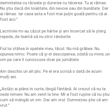
demnitatea cu răceala și durerea cu tăcerea. Tu ai rămas.
Nu știu dacă din loialitate, din nevoie sau din bunătate. Dar
ai rămas. Iar casa asta a fost mai puțin goală pentru că ai
fost aici.”
Lacrimile mi-au căzut pe hârtie și am încercat să le șterg
repede, de teamă să nu stric rândurile.
Fiul lui stătea în spatele meu, tăcut. Nu mă grăbea. Nu
spunea nimic. Poate că și el descoperea, odată cu mine, un
om pe care îl cunoscuse doar pe jumătate.
Am deschis un alt plic. Pe el era scrisă o dată de acum
mulți ani.
„Astăzi ai plâns în curte, lângă fântână. Ai crezut că nu te
vede nimeni. Nu am venit la tine. Mi-a fost rușine că nu știu
cum să mângâi un om. Dar am vrut. Dumnezeu știe că am
vrut.”