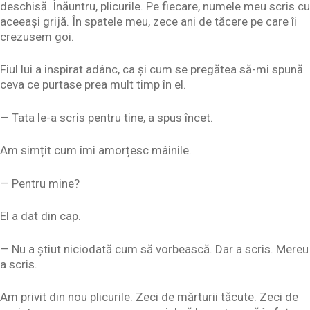
deschisă. Înăuntru, plicurile. Pe fiecare, numele meu scris cu
aceeași grijă. În spatele meu, zece ani de tăcere pe care îi
crezusem goi.
Fiul lui a inspirat adânc, ca și cum se pregătea să-mi spună
ceva ce purtase prea mult timp în el.
— Tata le-a scris pentru tine, a spus încet.
Am simțit cum îmi amorțesc mâinile.
— Pentru mine?
El a dat din cap.
— Nu a știut niciodată cum să vorbească. Dar a scris. Mereu
a scris.
Am privit din nou plicurile. Zeci de mărturii tăcute. Zeci de