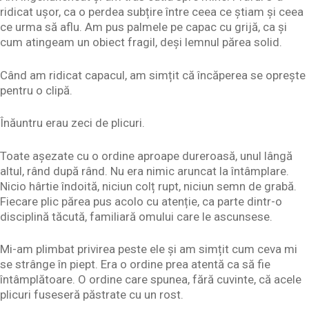
ridicat ușor, ca o perdea subțire între ceea ce știam și ceea
ce urma să aflu. Am pus palmele pe capac cu grijă, ca și
cum atingeam un obiect fragil, deși lemnul părea solid.
Când am ridicat capacul, am simțit că încăperea se oprește
pentru o clipă.
Înăuntru erau zeci de plicuri.
Toate așezate cu o ordine aproape dureroasă, unul lângă
altul, rând după rând. Nu era nimic aruncat la întâmplare.
Nicio hârtie îndoită, niciun colț rupt, niciun semn de grabă.
Fiecare plic părea pus acolo cu atenție, ca parte dintr-o
disciplină tăcută, familiară omului care le ascunsese.
Mi-am plimbat privirea peste ele și am simțit cum ceva mi
se strânge în piept. Era o ordine prea atentă ca să fie
întâmplătoare. O ordine care spunea, fără cuvinte, că acele
plicuri fuseseră păstrate cu un rost.