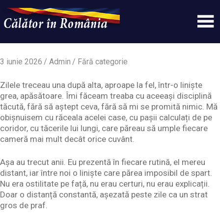
Skip
to
content
Un
Calatorinromania
simplu
sit
3 iunie 2026
Admin
Fără categorie
WordPress
Zilele treceau una după alta, aproape la fel, într-o liniște
grea, apăsătoare. Îmi făceam treaba cu aceeași disciplină
tăcută, fără să aștept ceva, fără să mi se promită nimic. Mă
obișnuisem cu răceala acelei case, cu pașii calculați de pe
coridor, cu tăcerile lui lungi, care păreau să umple fiecare
cameră mai mult decât orice cuvânt.
Așa au trecut anii. Eu prezentă în fiecare rutină, el mereu
distant, iar între noi o liniște care părea imposibil de spart.
Nu era ostilitate pe față, nu erau certuri, nu erau explicații.
Doar o distanță constantă, așezată peste zile ca un strat
gros de praf.