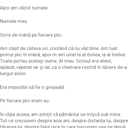
Apoi am văzut numele.
Numele meu.
Scris de mână pe fiecare plic.
Am clipit de câteva ori, crezând că nu văd bine. Am luat
primul plic în mână, apoi m-am uitat la al doilea, la al treilea.
Toate purtau același nume. Al meu. Scrisul era atent,
apăsat, repetat iar și iar, ca o chemare rostită în tăcere de-a
lungul anilor.
Era imposibil să fie o greșeală.
Pe fiecare plic eram eu.
În clipa aceea, am simțit că pământul se mișcă sub mine.
Tot ce crezusem despre acei ani, despre distanța lui, despre
tăcerea lui, despre felul rece în care trecusem una pe lângă