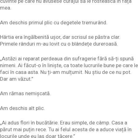
cuvinte pe care nu avusese curajul să le rostească în fața
mea.
Am deschis primul plic cu degetele tremurând.
Hârtia era îngălbenită ușor, dar scrisul se păstra clar.
Primele rânduri m-au lovit cu o blândețe dureroasă.
„Astăzi ai reparat perdeaua din sufragerie fără să-ți spună
nimeni. Ai făcut-o în liniște, ca toate lucrurile bune pe care le
faci în casa asta. Nu ți-am mulțumit. Nu știu de ce nu pot.
Dar am văzut.”
Am rămas nemișcată.
Am deschis alt plic.
„Ai adus flori în bucătărie. Erau simple, de câmp. Casa a
părut mai puțin rece. Tu ai felul acesta de a aduce viață în
locurile unde eu las doar tăcere.”