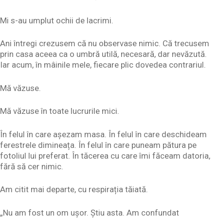
Mi s-au umplut ochii de lacrimi.
Ani întregi crezusem că nu observase nimic. Că trecusem
prin casa aceea ca o umbră utilă, necesară, dar nevăzută.
Iar acum, în mâinile mele, fiecare plic dovedea contrariul.
Mă văzuse.
Mă văzuse în toate lucrurile mici.
În felul în care așezam masa. În felul în care deschideam
ferestrele dimineața. În felul în care puneam pătura pe
fotoliul lui preferat. În tăcerea cu care îmi făceam datoria,
fără să cer nimic.
Am citit mai departe, cu respirația tăiată.
„Nu am fost un om ușor. Știu asta. Am confundat