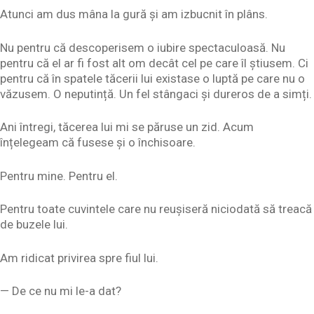
Atunci am dus mâna la gură și am izbucnit în plâns.
Nu pentru că descoperisem o iubire spectaculoasă. Nu
pentru că el ar fi fost alt om decât cel pe care îl știusem. Ci
pentru că în spatele tăcerii lui existase o luptă pe care nu o
văzusem. O neputință. Un fel stângaci și dureros de a simți.
Ani întregi, tăcerea lui mi se păruse un zid. Acum
înțelegeam că fusese și o închisoare.
Pentru mine. Pentru el.
Pentru toate cuvintele care nu reușiseră niciodată să treacă
de buzele lui.
Am ridicat privirea spre fiul lui.
— De ce nu mi le-a dat?