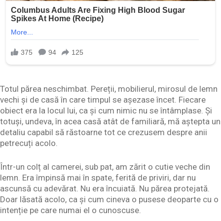
Totul părea neschimbat. Pereții, mobilierul, mirosul de lemn
vechi și de casă în care timpul se așezase încet. Fiecare
obiect era la locul lui, ca și cum nimic nu se întâmplase. Și
totuși, undeva, în acea casă atât de familiară, mă aștepta un
detaliu capabil să răstoarne tot ce crezusem despre anii
petrecuți acolo.
Într-un colț al camerei, sub pat, am zărit o cutie veche din
lemn. Era împinsă mai în spate, ferită de priviri, dar nu
ascunsă cu adevărat. Nu era încuiată. Nu părea protejată.
Doar lăsată acolo, ca și cum cineva o pusese deoparte cu o
intenție pe care numai el o cunoscuse.