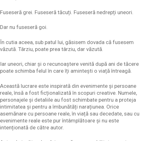
Fuseseră grei. Fuseseră tăcuți. Fuseseră nedrepți uneori.
Dar nu fuseseră goi.
În cutia aceea, sub patul lui, găsisem dovada că fusesem
văzută. Târziu, poate prea târziu, dar văzută.
Iar uneori, chiar și o recunoaștere venită după ani de tăcere
poate schimba felul în care îți amintești o viață întreagă.
Această lucrare este inspirată din evenimente și persoane
reale, însă a fost ficționalizată în scopuri creative. Numele,
personajele și detaliile au fost schimbate pentru a proteja
intimitatea și pentru a îmbunătăți narațiunea. Orice
asemănare cu persoane reale, în viață sau decedate, sau cu
evenimente reale este pur întâmplătoare și nu este
intenționată de către autor.