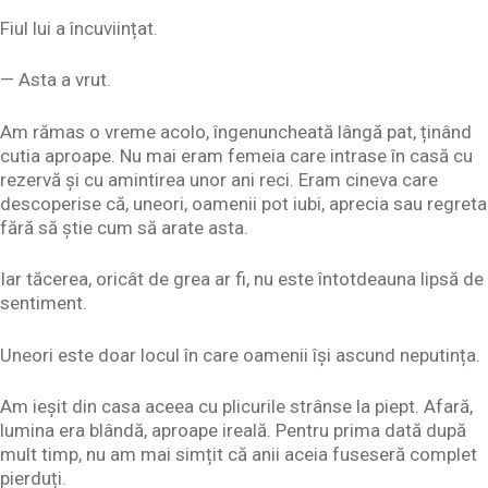
Fiul lui a încuviințat.
— Asta a vrut.
Am rămas o vreme acolo, îngenuncheată lângă pat, ținând
cutia aproape. Nu mai eram femeia care intrase în casă cu
rezervă și cu amintirea unor ani reci. Eram cineva care
descoperise că, uneori, oamenii pot iubi, aprecia sau regreta
fără să știe cum să arate asta.
Iar tăcerea, oricât de grea ar fi, nu este întotdeauna lipsă de
sentiment.
Uneori este doar locul în care oamenii își ascund neputința.
Am ieșit din casa aceea cu plicurile strânse la piept. Afară,
lumina era blândă, aproape ireală. Pentru prima dată după
mult timp, nu am mai simțit că anii aceia fuseseră complet
pierduți.