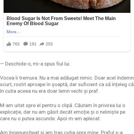
— Deschide-o, mi-a spus fiul lui.
Vocea îi tremura. Nu a mai adăugat nimic. Doar acel îndemn
scurt, rostit aproape în șoaptă, dar suficient ca să înțeleg că
în cutia aceea nu era doar lemn vechi și praf.
M-am uitat spre el pentru o clipă. Căutam în privirea lui o
explicație, dar nu am găsit decât emoție și o neliniște pe
care nu o putea ascunde. Apoi m-am aplecat.
Am îngenuncheat și am tras cutia spre mine. Praful s-a