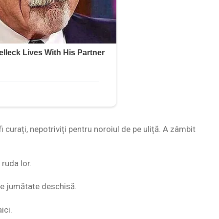
curați, nepotriviți pentru noroiul de pe uliță. A zâmbit
ruda lor.
 pe jumătate deschisă.
ici.