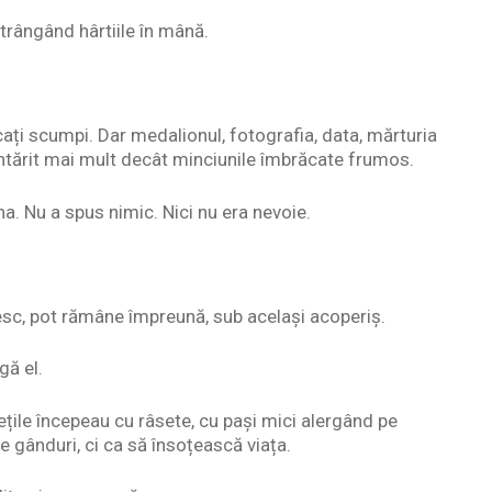
trângând hârtiile în mână.
ocați scumpi. Dar medalionul, fotografia, data, mărturia
ntărit mai mult decât minciunile îmbrăcate frumos.
âna. Nu a spus nimic. Nici nu era nevoie.
resc, pot rămâne împreună, sub același acoperiș.
gă el.
ețile începeau cu râsete, cu pași mici alergând pe
 gânduri, ci ca să însoțească viața.