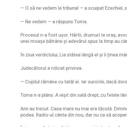
— O să ne vedem la tribunal — a scuipat Ezechiel, s
— Ne vedem — a răspuns Toma.
Procesul n-a fost ușor. Hârtii, drumuri la oraș, av
unei moașe bătrâne și adevărul spus la timp au câ
În ziua verdictului, Lia stătea lângă el și îi ținea m
Judecătorul a ridicat privirea.
— Copilul rămâne cu tatăl ei. Iar surorile, dacă do
Toma n-a plâns. A ieșit din sală drept, cu fetele lân
Anii au trecut. Casa mare nu mai era tăcută. Dimin
podea. Radio-ul cânta din nou, dar nu ca să acopere