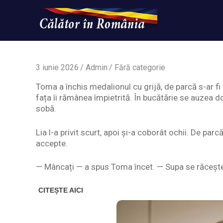
Skip
to
content
Un
Calatorinromania
simplu
sit
WordPress
3 iunie 2026
Admin
Fără categorie
Toma a închis medalionul cu grijă, de parcă s-ar fi 
fața îi rămânea împietrită. În bucătărie se auzea d
sobă.
Lia l-a privit scurt, apoi și-a coborât ochii. De parcă
accepte.
— Mâncați — a spus Toma încet. — Supa se răceșt