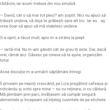
rădăcini, iar acum trebuia din nou smulsă.
— David, cât o să mai tot pleci? am șoptit. Nici nu apuci să
trăiești undeva, că deja te grăbești spre alt loc. Iar eu… aș
vrea doar să apuc să mă stabilesc undeva.
S-a oprit, a tăcut mult, apoi m-a strâns la piept.
— Iartă-mă. Nu m-am gândit cât de greu îți este. Dar, dacă
vrei, rămâi aici. Găsesc pe cineva să te ajute, organizăm
totul.
Acea discuție m-a urmărit săptămâni întregi.
Îi priveam pe nepoți crescând, pe Liza pregătind cafeaua și
ridicându-și ochii spre mine — nu cu reținere, ci cu căldură.
Mă plimbam prin parc, învățasem să cumpăr singură
alimentele și începeam să înțeleg cuvintele de pe etichete.