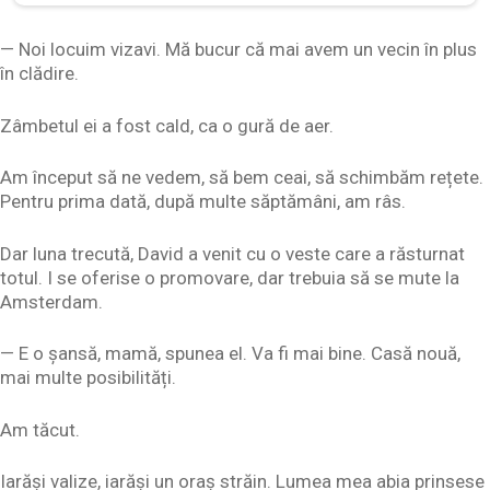
— Noi locuim vizavi. Mă bucur că mai avem un vecin în plus
în clădire.
Zâmbetul ei a fost cald, ca o gură de aer.
Am început să ne vedem, să bem ceai, să schimbăm rețete.
Pentru prima dată, după multe săptămâni, am râs.
Dar luna trecută, David a venit cu o veste care a răsturnat
totul. I se oferise o promovare, dar trebuia să se mute la
Amsterdam.
— E o șansă, mamă, spunea el. Va fi mai bine. Casă nouă,
mai multe posibilități.
Am tăcut.
Iarăși valize, iarăși un oraș străin. Lumea mea abia prinsese