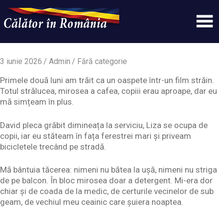
Skip
to
content
Un
Calatorinromania
simplu
sit
3 iunie 2026
Admin
Fără categorie
WordPress
Primele două luni am trăit ca un oaspete într-un film străin.
Totul strălucea, mirosea a cafea, copiii erau aproape, dar eu
mă simțeam în plus.
David pleca grăbit dimineața la serviciu, Liza se ocupa de
copii, iar eu stăteam în fața ferestrei mari și priveam
bicicletele trecând pe stradă.
Mă bântuia tăcerea: nimeni nu bătea la ușă, nimeni nu striga
de pe balcon. În bloc mirosea doar a detergent. Mi-era dor
chiar și de coada de la medic, de certurile vecinelor de sub
geam, de vechiul meu ceainic care șuiera noaptea.