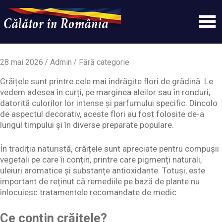
Skip
to
content
Un
Calatorinromania
simplu
sit
28 mai 2026
Admin
Fără categorie
WordPress
Crăițele sunt printre cele mai îndrăgite flori de grădină. Le
vedem adesea în curți, pe marginea aleilor sau în ronduri,
datorită culorilor lor intense și parfumului specific. Dincolo
de aspectul decorativ, aceste flori au fost folosite de-a
lungul timpului și în diverse preparate populare.
În tradiția naturistă, crăițele sunt apreciate pentru compușii
vegetali pe care îi conțin, printre care pigmenți naturali,
uleiuri aromatice și substanțe antioxidante. Totuși, este
important de reținut că remediile pe bază de plante nu
înlocuiesc tratamentele recomandate de medic.
Ce conțin crăițele?