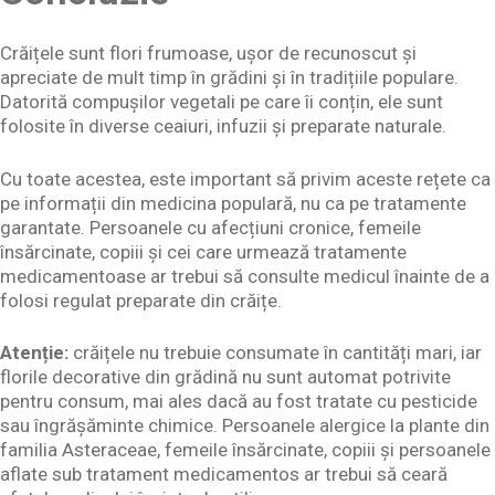
Crăițele sunt flori frumoase, ușor de recunoscut și
apreciate de mult timp în grădini și în tradițiile populare.
Datorită compușilor vegetali pe care îi conțin, ele sunt
folosite în diverse ceaiuri, infuzii și preparate naturale.
Cu toate acestea, este important să privim aceste rețete ca
pe informații din medicina populară, nu ca pe tratamente
garantate. Persoanele cu afecțiuni cronice, femeile
însărcinate, copiii și cei care urmează tratamente
medicamentoase ar trebui să consulte medicul înainte de a
folosi regulat preparate din crăițe.
Atenție:
crăițele nu trebuie consumate în cantități mari, iar
florile decorative din grădină nu sunt automat potrivite
pentru consum, mai ales dacă au fost tratate cu pesticide
sau îngrășăminte chimice. Persoanele alergice la plante din
familia Asteraceae, femeile însărcinate, copiii și persoanele
aflate sub tratament medicamentos ar trebui să ceară