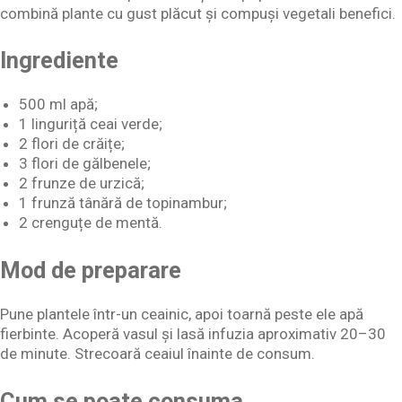
combină plante cu gust plăcut și compuși vegetali benefici.
Ingrediente
500 ml apă;
1 linguriță ceai verde;
2 flori de crăițe;
3 flori de gălbenele;
2 frunze de urzică;
1 frunză tânără de topinambur;
2 crenguțe de mentă.
Mod de preparare
Pune plantele într-un ceainic, apoi toarnă peste ele apă
fierbinte. Acoperă vasul și lasă infuzia aproximativ 20–30
de minute. Strecoară ceaiul înainte de consum.
Cum se poate consuma