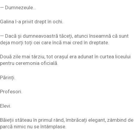
— Dumnezeule…
Galina l-a privit drept în ochi.
— Dacă și dumneavoastră tăceți, atunci înseamnă că sunt
deja morți toți cei care încă mai cred în dreptate.
Două zile mai târziu, tot orașul era adunat în curtea liceului
pentru ceremonia oficială.
Părinți.
Profesori.
Elevi.
Băieții stăteau în primul rând, îmbrăcați elegant, zâmbind de
parcă nimic nu se întâmplase.