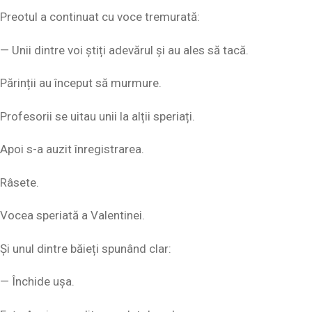
Preotul a continuat cu voce tremurată:
— Unii dintre voi știți adevărul și au ales să tacă.
Părinții au început să murmure.
Profesorii se uitau unii la alții speriați.
Apoi s-a auzit înregistrarea.
Râsete.
Vocea speriată a Valentinei.
Și unul dintre băieți spunând clar:
— Închide ușa.