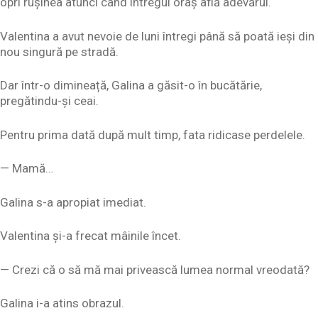
opri rușinea atunci când întregul oraș află adevărul.
Valentina a avut nevoie de luni întregi până să poată ieși din
nou singură pe stradă.
Dar într-o dimineață, Galina a găsit-o în bucătărie,
pregătindu-și ceai.
Pentru prima dată după mult timp, fata ridicase perdelele.
— Mamă…
Galina s-a apropiat imediat.
Valentina și-a frecat mâinile încet.
— Crezi că o să mă mai privească lumea normal vreodată?
Galina i-a atins obrazul.