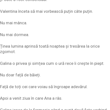
Valentina înceta să mai vorbească puțin câte puțin.
Nu mai mânca.
Nu mai dormea.
Ținea lumina aprinsă toată noaptea și tresărea la orice
zgomot.
Galina o privea și simțea cum o ură rece îi crește în piept.
Nu doar față de băieți.
Față de toți cei care voiau să îngroape adevărul.
Apoi a venit ziua în care Ana a râs.
Galina ieșea de la farmacie când a auzit două fete vorbind