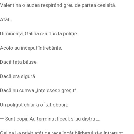
Valentina o auzea respirând greu de partea cealaltă.
Atât.
Dimineața, Galina s-a dus la poliție.
Acolo au început întrebările.
Dacă fata băuse.
Dacă era sigură.
Dacă nu cumva „înțelesese greșit”.
Un polițist chiar a oftat obosit:
— Sunt copii. Au terminat liceul, s-au distrat…
Galina l-a privit atât de rece încât bărbatul și-a întrerupt