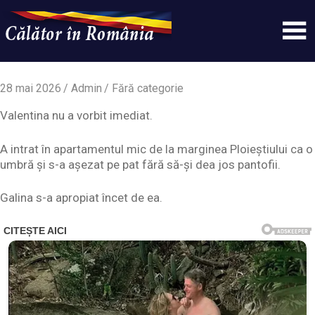
Skip
to
content
Un
Calatorinromania
simplu
sit
28 mai 2026
Admin
Fără categorie
WordPress
Valentina nu a vorbit imediat.
A intrat în apartamentul mic de la marginea Ploieștiului ca o
umbră și s-a așezat pe pat fără să-și dea jos pantofii.
Galina s-a apropiat încet de ea.