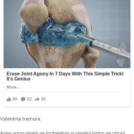
Valentina tremura.
Avea urme vineții pe încheieturi și rimelul întins pe obraji.