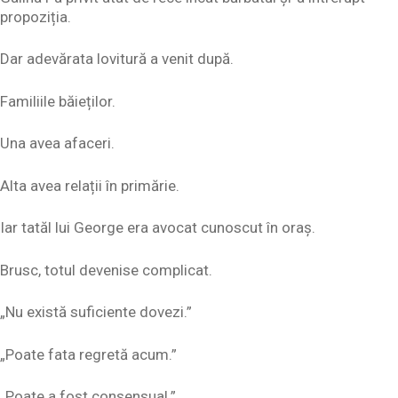
propoziția.
Dar adevărata lovitură a venit după.
Familiile băieților.
Una avea afaceri.
Alta avea relații în primărie.
Iar tatăl lui George era avocat cunoscut în oraș.
Brusc, totul devenise complicat.
„Nu există suficiente dovezi.”
„Poate fata regretă acum.”
„Poate a fost consensual.”