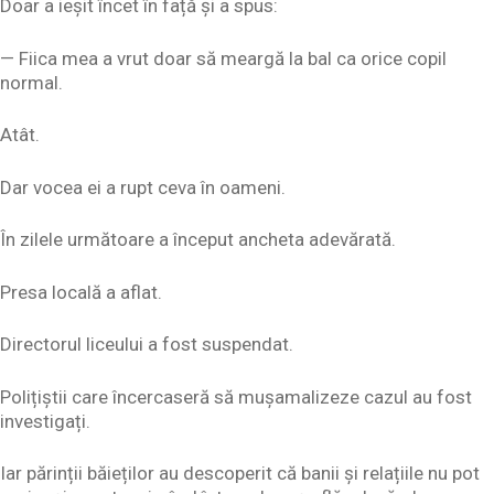
Doar a ieșit încet în față și a spus:
— Fiica mea a vrut doar să meargă la bal ca orice copil
normal.
Atât.
Dar vocea ei a rupt ceva în oameni.
În zilele următoare a început ancheta adevărată.
Presa locală a aflat.
Directorul liceului a fost suspendat.
Polițiștii care încercaseră să mușamalizeze cazul au fost
investigați.
Iar părinții băieților au descoperit că banii și relațiile nu pot