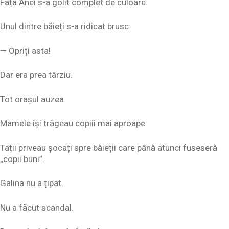
Fața Anei s-a golit complet de culoare.
Unul dintre băieți s-a ridicat brusc:
— Opriți asta!
Dar era prea târziu.
Tot orașul auzea.
Mamele își trăgeau copiii mai aproape.
Tații priveau șocați spre băieții care până atunci fuseseră
„copii buni”.
Galina nu a țipat.
Nu a făcut scandal.