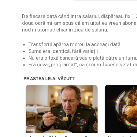
De fiecare dată când intra salariul, dispăreau fix 
doua oară mi-am spus că am uitat eu vreun abonam
nod în stomac chiar în ziua de salariu.
Transferul apărea mereu la aceeași dată.
Suma era identică, fără variații.
Nu era o taxă bancară sau o plată către un furni
Era ceva „programat”, ca și cum fusese setat di