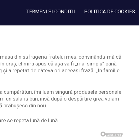
TERMENI SI CONDITII
POLITICA DE COOKIES
a masa din sufrageria fratelui meu, convinându-mă că
 oraș, el mi-a spus că așa va fi „mai simplu” până
rg și a repetat de câteva ori aceeași frază: „În familie
m la cumpărături, îmi luam singură produsele personale
eam un salariu bun, însă după o despărțire grea voiam
mă prăbușesc din nou.
re se repeta lună de lună.