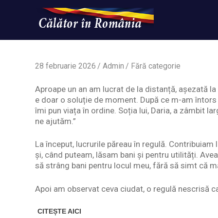
Skip
to
content
Un
Calatorinromania
simplu
sit
WordPress
28 februarie 2026
Admin
Fără categorie
Aproape un an am lucrat de la distanță, așezată l
e doar o soluție de moment. După ce m-am întors în
îmi pun viața în ordine. Soția lui, Daria, a zâmbit la
ne ajutăm.”
La început, lucrurile păreau în regulă. Contribuia
și, când puteam, lăsam bani și pentru utilități. Av
să strâng bani pentru locul meu, fără să simt că 
Apoi am observat ceva ciudat, o regulă nescrisă ca