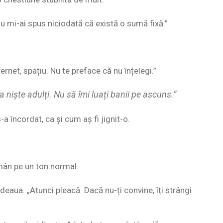
mi-ai spus niciodată că există o sumă fixă.”
ternet, spațiu. Nu te preface că nu înțelegi.”
a niște adulți. Nu să îmi luați banii pe ascuns.”
 încordat, ca și cum aș fi jignit-o.
ămân pe un ton normal.
deaua. „Atunci pleacă. Dacă nu-ți convine, îți strângi