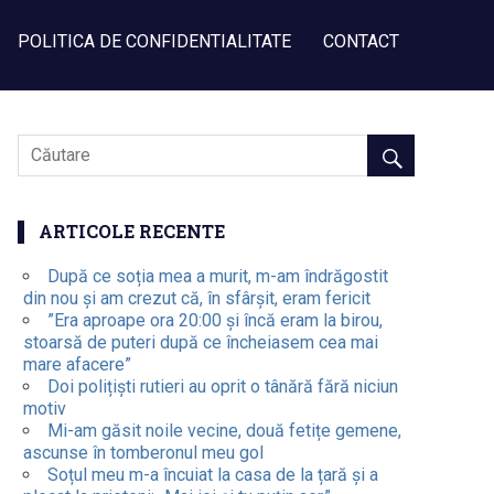
POLITICA DE CONFIDENTIALITATE
CONTACT
ARTICOLE RECENTE
După ce soția mea a murit, m-am îndrăgostit
din nou și am crezut că, în sfârșit, eram fericit
”Era aproape ora 20:00 și încă eram la birou,
stoarsă de puteri după ce încheiasem cea mai
mare afacere”
Doi polițiști rutieri au oprit o tânără fără niciun
motiv
Mi-am găsit noile vecine, două fetițe gemene,
ascunse în tomberonul meu gol
Soțul meu m-a încuiat la casa de la țară și a