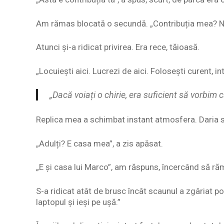
Am rămas blocată o secundă. „Contribuția mea? Nu 
Atunci și-a ridicat privirea. Era rece, tăioasă.
„Locuiești aici. Lucrezi de aici. Folosești curent, in
„Dacă voiați o chirie, era suficient să vorbim c
Replica mea a schimbat instant atmosfera. Daria s-a
„Adulți? E casa mea”, a zis apăsat.
„E și casa lui Marco”, am răspuns, încercând să r
S-a ridicat atât de brusc încât scaunul a zgâriat po
laptopul și ieși pe ușă.”