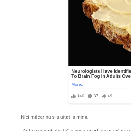
Nici măcar nu s-a uitat la mine.
„Asta e contribuția ta”, a spus, scurt, de parcă era 