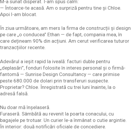
M-a sunat disperat. I-am spus calm:
— Întoarce-te acasă. Am o surpriză pentru tine și Chloe.
Apoi l-am blocat.
În ziua următoare, am mers la firma de construcții și design
pe care „o conducea” Ethan — de fapt, compania mea, în
care dețineam 90% din acțiuni. Am cerut verificarea tuturor
tranzacțiilor recente.
Adevărul a ieșit rapid la iveală: facturi duble pentru
„deplasări”, fonduri folosite în interes personal și o firmă-
fantomă — Sunrise Design Consultancy — care primise
peste 680.000 de dolari prin transferuri suspecte.
Proprietar? Chloe. Înregistrată cu trei luni înainte, la o
adresă falsă.
Nu doar mă înșelaseră.
Furaseră. Sâmbătă au revenit la poarta conacului, cu
bagajele pe trotuar. Un curier le-a înmânat o cutie argintie.
În interior: două notificări oficiale de concediere.