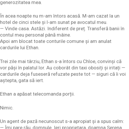
generozitatea mea.
În acea noapte nu m-am întors acasă. M-am cazat la un
hotel de cinci stele și l-am sunat pe avocatul meu.
— Vinde casa. Astăzi. Indiferent de preț. Transferă banii în
contul meu personal până mâine.
Apoi am blocat toate conturile comune și am anulat
cardurile lui Ethan.
Trei zile mai târziu, Ethan s-a întors cu Chloe, convinși că
vor păși în palatul lor. Au coborât din taxi obosiți și iritați —
cardurile deja fuseseră refuzate peste tot — siguri că îi voi
aștepta, gata să iert.
Ethan a apăsat telecomanda porții.
Nimic.
Un agent de pază necunoscut s-a apropiat și a spus calm:
— Îmi pare rău, domnule. Ieri proprietara, doamna Serena