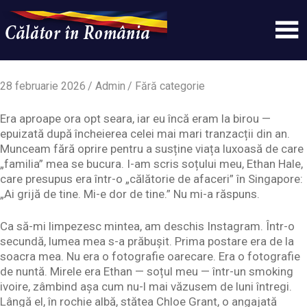
Skip
to
content
Un
Calatorinromania
simplu
sit
28 februarie 2026
Admin
Fără categorie
WordPress
Era aproape ora opt seara, iar eu încă eram la birou —
epuizată după încheierea celei mai mari tranzacții din an.
Munceam fără oprire pentru a susține viața luxoasă de care
„familia” mea se bucura. I-am scris soțului meu, Ethan Hale,
care presupus era într-o „călătorie de afaceri” în Singapore:
„Ai grijă de tine. Mi-e dor de tine.” Nu mi-a răspuns.
Ca să-mi limpezesc mintea, am deschis Instagram. Într-o
secundă, lumea mea s-a prăbușit. Prima postare era de la
soacra mea. Nu era o fotografie oarecare. Era o fotografie
de nuntă. Mirele era Ethan — soțul meu — într-un smoking
ivoire, zâmbind așa cum nu-l mai văzusem de luni întregi.
Lângă el, în rochie albă, stătea Chloe Grant, o angajată