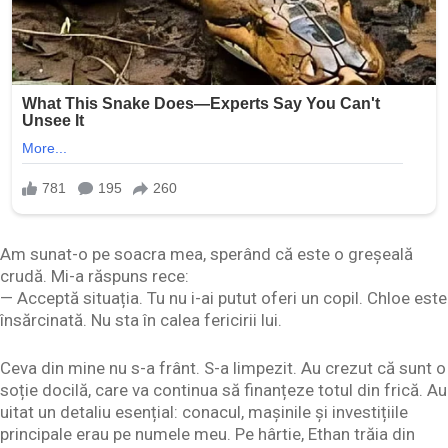
Am sunat-o pe soacra mea, sperând că este o greșeală
crudă. Mi-a răspuns rece:
— Acceptă situația. Tu nu i-ai putut oferi un copil. Chloe este
însărcinată. Nu sta în calea fericirii lui.
Ceva din mine nu s-a frânt. S-a limpezit. Au crezut că sunt o
soție docilă, care va continua să finanțeze totul din frică. Au
uitat un detaliu esențial: conacul, mașinile și investițiile
principale erau pe numele meu. Pe hârtie, Ethan trăia din