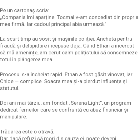
Pe un cartonaș scria:
„Compania îmi aparține. Tocmai v-am concediat din propria
mea firmă. Iar cadoul principal abia urmează.”
La scurt timp au sosit și mașinile poliției. Ancheta pentru
fraudă și delapidare începuse deja. Când Ethan a încercat
să mă amenințe, am cerut calm polițistului să consemneze
totul în plângerea mea.
Procesul s-a încheiat rapid. Ethan a fost găsit vinovat, iar
Chloe — complice. Soacra mea și-a pierdut influența și
statutul.
Doi ani mai târziu, am fondat „Serena Light”, un program
dedicat femeilor care se confruntă cu abuz financiar și
manipulare.
Trădarea este o otravă.
Dar dacă refuzi să mori din cauza ei, poate deveni