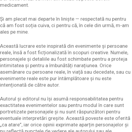
medicament.
Și am plecat mai departe în liniște — respectată nu pentru
că am fost soția cuiva, ci pentru că, în cele din urmă, m-am
ales pe mine.
Această lucrare este inspirată din evenimente și persoane
reale, însă a fost ficționalizată în scopuri creative. Numele,
personajele și detaliile au fost schimbate pentru a proteja
intimitatea și pentru a îmbunătăți narațiunea. Orice
asemănare cu persoane reale, în viață sau decedate, sau cu
evenimente reale este pur întâmplătoare și nu este
intenționată de către autor.
Autorul și editorul nu își asumă responsabilitatea pentru
exactitatea evenimentelor sau pentru modul în care sunt
portretizate personajele și nu sunt răspunzători pentru
eventuale interpretări greșite. Această poveste este oferită
„ca atare”, iar orice opinii exprimate aparțin personajelor și
nu reflectă punctele de vedere ale autorului sau ale