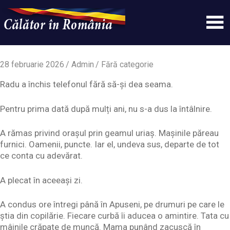
Skip
to
content
Un
Calatorinromania
simplu
sit
28 februarie 2026
Admin
Fără categorie
WordPress
Radu a închis telefonul fără să-și dea seama.
Pentru prima dată după mulți ani, nu s-a dus la întâlnire.
A rămas privind orașul prin geamul uriaș. Mașinile păreau
furnici. Oamenii, puncte. Iar el, undeva sus, departe de tot
ce conta cu adevărat.
A plecat în aceeași zi.
A condus ore întregi până în Apuseni, pe drumuri pe care le
știa din copilărie. Fiecare curbă îi aducea o amintire. Tata cu
mâinile crăpate de muncă. Mama punând zacuscă în