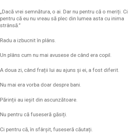
„Dacă vrei semnătura, o ai. Dar nu pentru că o meriți. Ci
pentru că eu nu vreau să plec din lumea asta cu inima
strânsă.”
Radu a izbucnit în plâns.
Un plâns cum nu mai avusese de când era copil.
A doua zi, când frații lui au ajuns și ei, a fost diferit.
Nu mai era vorba doar despre bani.
Părinții au ieșit din ascunzătoare.
Nu pentru că fuseseră găsiți.
Ci pentru că, în sfârșit, fuseseră căutați.