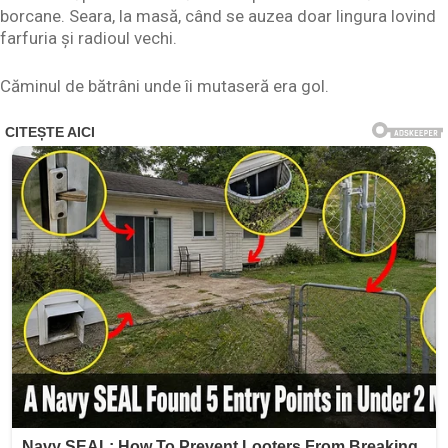
borcane. Seara, la masă, când se auzea doar lingura lovind
farfuria și radioul vechi.
Căminul de bătrâni unde îi mutaseră era gol.