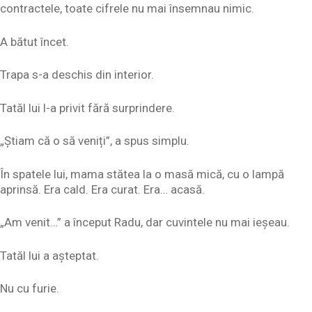
contractele, toate cifrele nu mai însemnau nimic.
A bătut încet.
Trapa s-a deschis din interior.
Tatăl lui l-a privit fără surprindere.
„Știam că o să veniți”, a spus simplu.
În spatele lui, mama stătea la o masă mică, cu o lampă
aprinsă. Era cald. Era curat. Era… acasă.
„Am venit…” a început Radu, dar cuvintele nu mai ieșeau.
Tatăl lui a așteptat.
Nu cu furie.