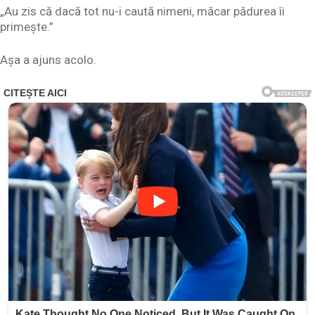
„Au zis că dacă tot nu-i caută nimeni, măcar pădurea îi
primește.”
Așa a ajuns acolo.