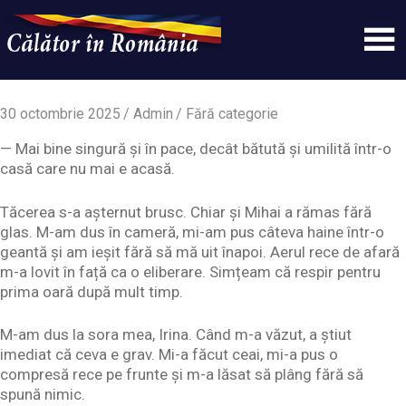
Skip
to
content
Un
Calatorinromania
simplu
sit
30 octombrie 2025
Admin
Fără categorie
WordPress
— Mai bine singură și în pace, decât bătută și umilită într-o
casă care nu mai e acasă.
Tăcerea s-a așternut brusc. Chiar și Mihai a rămas fără
glas. M-am dus în cameră, mi-am pus câteva haine într-o
geantă și am ieșit fără să mă uit înapoi. Aerul rece de afară
m-a lovit în față ca o eliberare. Simțeam că respir pentru
prima oară după mult timp.
M-am dus la sora mea, Irina. Când m-a văzut, a știut
imediat că ceva e grav. Mi-a făcut ceai, mi-a pus o
compresă rece pe frunte și m-a lăsat să plâng fără să
spună nimic.