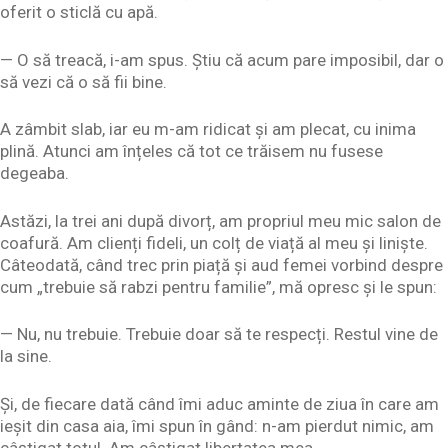
oferit o sticlă cu apă.
— O să treacă, i-am spus. Știu că acum pare imposibil, dar o
să vezi că o să fii bine.
A zâmbit slab, iar eu m-am ridicat și am plecat, cu inima
plină. Atunci am înțeles că tot ce trăisem nu fusese
degeaba.
Astăzi, la trei ani după divorț, am propriul meu mic salon de
coafură. Am clienți fideli, un colț de viață al meu și liniște.
Câteodată, când trec prin piață și aud femei vorbind despre
cum „trebuie să rabzi pentru familie”, mă opresc și le spun:
— Nu, nu trebuie. Trebuie doar să te respecți. Restul vine de
la sine.
Și, de fiecare dată când îmi aduc aminte de ziua în care am
ieșit din casa aia, îmi spun în gând: n-am pierdut nimic, am
câștigat totul. Am câștigat libertatea mea.