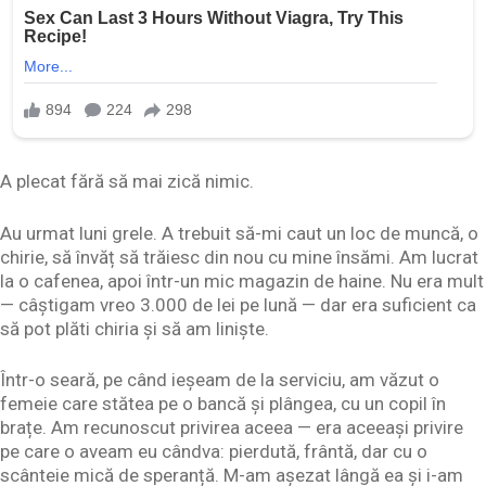
A plecat fără să mai zică nimic.
Au urmat luni grele. A trebuit să-mi caut un loc de muncă, o
chirie, să învăț să trăiesc din nou cu mine însămi. Am lucrat
la o cafenea, apoi într-un mic magazin de haine. Nu era mult
— câștigam vreo 3.000 de lei pe lună — dar era suficient ca
să pot plăti chiria și să am liniște.
Într-o seară, pe când ieșeam de la serviciu, am văzut o
femeie care stătea pe o bancă și plângea, cu un copil în
brațe. Am recunoscut privirea aceea — era aceeași privire
pe care o aveam eu cândva: pierdută, frântă, dar cu o
scânteie mică de speranță. M-am așezat lângă ea și i-am