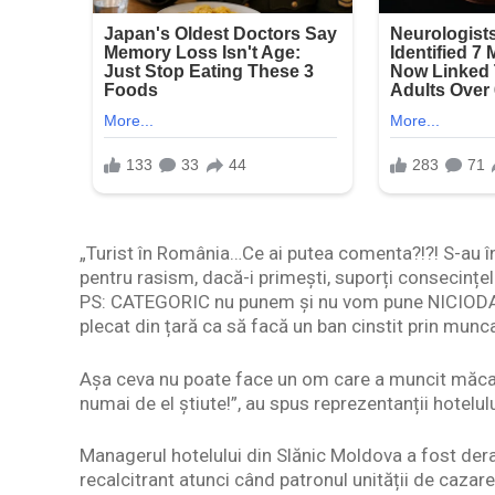
„Turist în România…Ce ai putea comenta?!?! S-au în
pentru rasism, dacă-i primești, suporți consecințe
PS: CATEGORIC nu punem și nu vom pune NICIODATĂ
plecat din țară ca să facă un ban cinstit prin munca
Așa ceva nu poate face un om care a muncit măcar o 
numai de el știute!”, au spus reprezentanții hotelu
Managerul hotelului din Slănic Moldova a fost deran
recalcitrant atunci când patronul unității de cazare