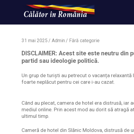
Skip
to
content
Un
Calatorinromania
simplu
sit
WordPress
31 mai 2025
Admin
Fără categorie
DISCLAIMER: Acest site este neutru din pu
partid sau ideologie politică.
Un grup de turiști au petrecut o vacanța relaxantă 
foarte neplăcut pentru cei care i-au cazat.
Când au plecat, camera de hotel era distrusă, iar a
mediul online. Prin acest mod au dorit să atragă at
ultimul timp.
Cameră de hotel din Slănic Moldova, distrusă de un