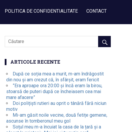
POLITICA DE CONFIDENTIALITATE
CONTACT
ARTICOLE RECENTE
După ce soția mea a murit, m-am îndrăgostit
din nou și am crezut că, în sfârșit, eram fericit
”Era aproape ora 20:00 și încă eram la birou,
stoarsă de puteri după ce încheiasem cea mai
mare afacere”
Doi polițiști rutieri au oprit o tânără fără niciun
motiv
Mi-am găsit noile vecine, două fetițe gemene,
ascunse în tomberonul meu gol
Soțul meu m-a încuiat la casa de la țară și a