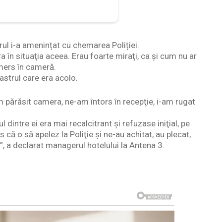
arul i-a amenințat cu chemarea Poliției.
 în situaţia aceea. Erau foarte miraţi, ca şi cum nu ar
 mers în cameră.
strul care era acolo.
am părăsit camera, ne-am întors în recepţie, i-am rugat
dintre ei era mai recalcitrant şi refuzase iniţial, pe
că o să apelez la Poliţie şi ne-au achitat, au plecat,
.”, a declarat managerul hotelului la Antena 3.