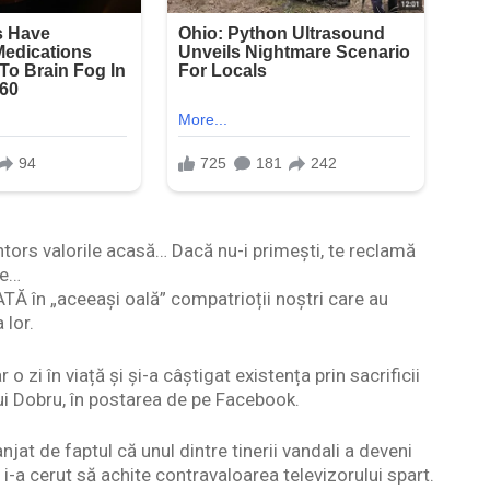
tors valorile acasă… Dacă nu-i primești, te reclamă
le…
 în „aceeași oală” compatrioții noștri care au
 lor.
zi în viață și și-a câștigat existența prin sacrificii
lui Dobru, în postarea de pe Facebook.
jat de faptul că unul dintre tinerii vandali a deveni
 i-a cerut să achite contravaloarea televizorului spart.