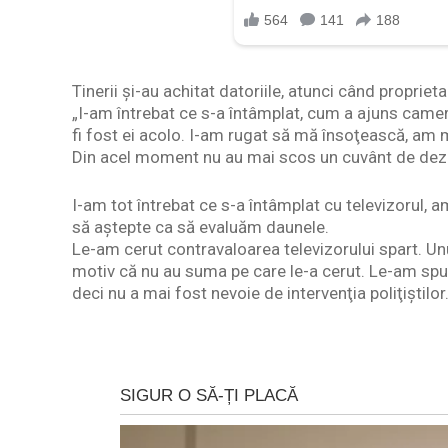
Tinerii și-au achitat datoriile, atunci când propriet
„I-am întrebat ce s-a întâmplat, cum a ajuns camera
fi fost ei acolo. I-am rugat să mă însoţească, am
Din acel moment nu au mai scos un cuvânt de deza
I-am tot întrebat ce s-a întâmplat cu televizorul, 
să aştepte ca să evaluăm daunele.
Le-am cerut contravaloarea televizorului spart. Unul 
motiv că nu au suma pe care le-a cerut. Le-am spus 
deci nu a mai fost nevoie de intervenţia poliţiştilor