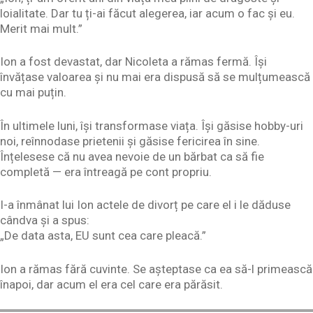
loialitate. Dar tu ți-ai făcut alegerea, iar acum o fac și eu.
Merit mai mult.”
Ion a fost devastat, dar Nicoleta a rămas fermă. Își
învățase valoarea și nu mai era dispusă să se mulțumească
cu mai puțin.
În ultimele luni, își transformase viața. Își găsise hobby-uri
noi, reînnodase prietenii și găsise fericirea în sine.
Înțelesese că nu avea nevoie de un bărbat ca să fie
completă — era întreagă pe cont propriu.
I-a înmânat lui Ion actele de divorț pe care el i le dăduse
cândva și a spus:
„De data asta, EU sunt cea care pleacă.”
Ion a rămas fără cuvinte. Se așteptase ca ea să-l primească
înapoi, dar acum el era cel care era părăsit.