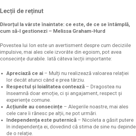
Lecții de reținut
Divorțul la vârste înaintate: ce este, de ce se întâmplă,
cum să-l gestionezi – Melissa Graham-Hurd
Povestea lui Ion este un avertisment despre cum deciziile
impulsive, mai ales cele izvorâte din egoism, pot avea
consecințe durabile. Iată câteva lecții importante:
Apreciază ce ai
– Mulți nu realizează valoarea relației
lor decât atunci când e prea târziu.
Respectul și loialitatea contează
– Dragostea nu
înseamnă doar emoție, ci și angajament, respect și
experiențe comune.
Acțiunile au consecințe
– Alegerile noastre, mai ales
cele care îi rănesc pe alții, ne pot urmări.
Independența este puternică
– Nicoleta a găsit putere
în independența ei, dovedind că stima de sine nu depinde
de o relație.