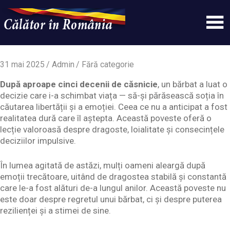
Skip
to
content
Un
Calatorinromania
simplu
sit
31 mai 2025
Admin
Fără categorie
WordPress
După aproape cinci decenii de căsnicie
, un bărbat a luat o
decizie care i-a schimbat viața — să-și părăsească soția în
căutarea libertății și a emoției. Ceea ce nu a anticipat a fost
realitatea dură care îl aștepta. Această poveste oferă o
lecție valoroasă despre dragoste, loialitate și consecințele
deciziilor impulsive.
În lumea agitată de astăzi, mulți oameni aleargă după
emoții trecătoare, uitând de dragostea stabilă și constantă
care le-a fost alături de-a lungul anilor. Această poveste nu
este doar despre regretul unui bărbat, ci și despre puterea
rezilienței și a stimei de sine.