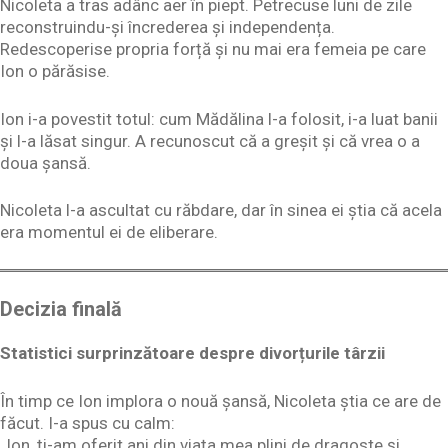
Nicoleta a tras adânc aer în piept. Petrecuse luni de zile
reconstruindu-și încrederea și independența.
Redescoperise propria forță și nu mai era femeia pe care
Ion o părăsise.
Ion i-a povestit totul: cum Mădălina l-a folosit, i-a luat banii
și l-a lăsat singur. A recunoscut că a greșit și că vrea o a
doua șansă.
Nicoleta l-a ascultat cu răbdare, dar în sinea ei știa că acela
era momentul ei de eliberare.
Decizia finală
Statistici surprinzătoare despre divorțurile târzii
În timp ce Ion implora o nouă șansă, Nicoleta știa ce are de
făcut. I-a spus cu calm:
„Ion, ți-am oferit ani din viața mea plini de dragoste și