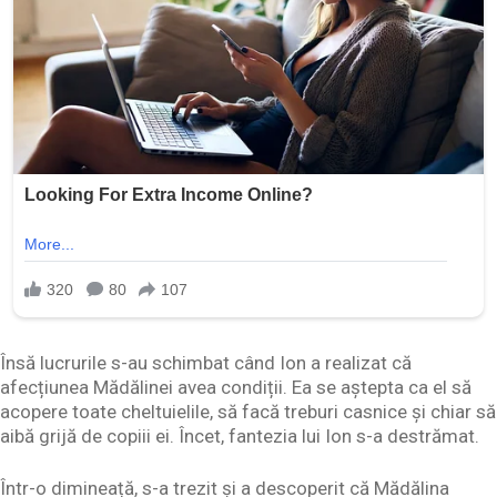
Însă lucrurile s-au schimbat când Ion a realizat că
afecțiunea Mădălinei avea condiții. Ea se aștepta ca el să
acopere toate cheltuielile, să facă treburi casnice și chiar să
aibă grijă de copiii ei. Încet, fantezia lui Ion s-a destrămat.
Într-o dimineață, s-a trezit și a descoperit că Mădălina