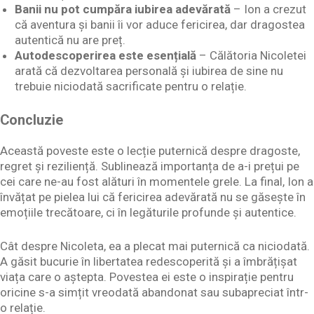
Banii nu pot cumpăra iubirea adevărată
– Ion a crezut
că aventura și banii îi vor aduce fericirea, dar dragostea
autentică nu are preț.
Autodescoperirea este esențială
– Călătoria Nicoletei
arată că dezvoltarea personală și iubirea de sine nu
trebuie niciodată sacrificate pentru o relație.
Concluzie
Această poveste este o lecție puternică despre dragoste,
regret și reziliență. Sublinează importanța de a-i prețui pe
cei care ne-au fost alături în momentele grele. La final, Ion a
învățat pe pielea lui că fericirea adevărată nu se găsește în
emoțiile trecătoare, ci în legăturile profunde și autentice.
Cât despre Nicoleta, ea a plecat mai puternică ca niciodată.
A găsit bucurie în libertatea redescoperită și a îmbrățișat
viața care o aștepta. Povestea ei este o inspirație pentru
oricine s-a simțit vreodată abandonat sau subapreciat într-
o relație.