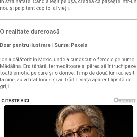
în străinătate. Când a ieșit pe ușă, credea că pășește într-un
nou și palpitant capitol al vieții.
O realitate dureroasă
Doar pentru ilustrare | Sursa: Pexels
Ion a călătorit în Mexic, unde a cunoscut o femeie pe nume
Mădălina. Era tânără, fermecătoare și părea să întruchipeze
toată emoția pe care și-o dorise. Timp de două luni au ieșit
la cine, au vizitat locuri și au trăit o viață aparent lipsită de
griji.