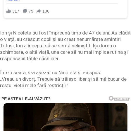
Ion și Nicoleta au fost împreună timp de 47 de ani. Au clădit
o viață, au crescut copii și au creat nenumărate amintiri.
Totuși, Ion a început să se simtă neliniștit. Își dorea o
schimbare, o altă viață, una care să nu mai implice rutina și
responsabilitățile căsniciei.
Într-o seară, s-a așezat cu Nicoleta și i-a spus:
„Vreau un divorț. Trebuie să trăiesc liber și să mă bucur de
restul vieții mele fără restricții.”