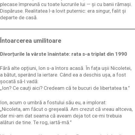
plecase împreună cu toate lucrurile lui — și cu banii rămași.
Dispăruse. Realitatea l-a lovit puternic: era singur, falit și
departe de casă.
Întoarcerea umilitoare
Divorțurile la vârste înaintate: rata s-a triplat din 1990
Fără alte opțiuni, Ion s-a întors acasă. În fața ușii Nicoletei,
a bătut, sperând la iertare. Când ea a deschis ușa, a fost
șocată să-l vadă:
„Ion? Ce cauți aici? Credeam că te bucuri de libertatea ta.”
Ion, acum o umbră a fostului său eu, a implorat:
„Nicoleta, am făcut o greșeală. Am crezut că vreau altceva,
dar mi-am dat seama că aveam deja tot ce-mi trebuia
alături de tine. Te rog, iartă-mă.”