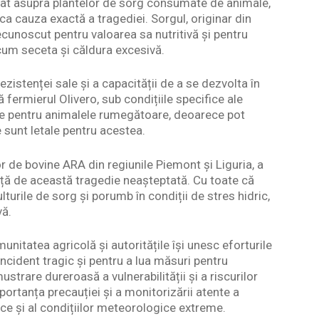
tât asupra plantelor de sorg consumate de animale,
ca cauza exactă a tragediei. Sorgul, originar din
 recunoscut pentru valoarea sa nutritivă și pentru
recum seceta și căldura excesivă.
zistenței sale și a capacității de a se dezvolta în
ă fermierul Olivero, sub condițiile specifice ale
ase pentru animalele rumegătoare, deoarece pot
 sunt letale pentru acestea.
r de bovine ARA din regiunile Piemont și Liguria, a
față de această tragedie neașteptată. Cu toate că
lturile de sorg și porumb în condiții de stres hidric,
vă.
unitatea agricolă și autoritățile își unesc eforturile
ncident tragic și pentru a lua măsuri pentru
ustrare dureroasă a vulnerabilității și a riscurilor
portanța precauției și a monitorizării atente a
ice și al condițiilor meteorologice extreme.