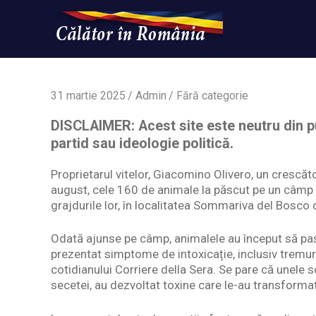
Skip
to
content
Un
Calatorinromania
simplu
sit
WordPress
31 martie 2025
Admin
Fără categorie
DISCLAIMER: Acest site este neutru din pu
partid sau ideologie politică.
Proprietarul vitelor, Giacomino Olivero, un crescăt
august, cele 160 de animale la păscut pe un câmp d
grajdurile lor, în localitatea Sommariva del Bosco
Odată ajunse pe câmp, animalele au început să pasc
prezentat simptome de intoxicație, inclusiv tremură
cotidianului Corriere della Sera. Se pare că unele s
secetei, au dezvoltat toxine care le-au transforma