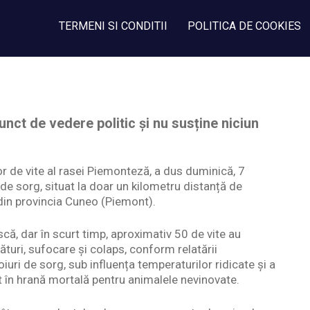
TERMENI SI CONDITII
POLITICA DE COOKIES
nct de vedere politic și nu susține niciun
or de vite al rasei Piemonteză, a dus duminică, 7
e sorg, situat la doar un kilometru distanță de
 din provincia Cuneo (Piemont).
ă, dar în scurt timp, aproximativ 50 de vite au
turi, sufocare și colaps, conform relatării
oiuri de sorg, sub influența temperaturilor ridicate și a
t în hrană mortală pentru animalele nevinovate.