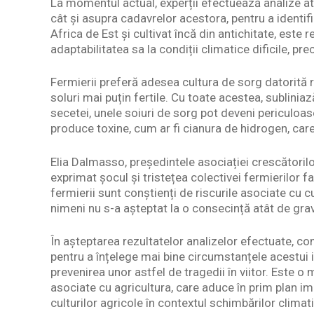
La momentul actual, experții efectuează analize a
cât și asupra cadavrelor acestora, pentru a identifi
Africa de Est și cultivat încă din antichitate, este
adaptabilitatea sa la condiții climatice dificile, p
Fermierii preferă adesea cultura de sorg datorită re
soluri mai puțin fertile. Cu toate acestea, subliniaz
secetei, unele soiuri de sorg pot deveni periculo
produce toxine, cum ar fi cianura de hidrogen, care
Elia Dalmasso, președintele asociației crescătorilo
exprimat șocul și tristețea colectivei fermierilor 
fermierii sunt conștienți de riscurile asociate cu cu
nimeni nu s-a așteptat la o consecință atât de gra
În așteptarea rezultatelor analizelor efectuate, com
pentru a înțelege mai bine circumstanțele acestui i
prevenirea unor astfel de tragedii în viitor. Este o m
asociate cu agricultura, care aduce în prim plan im
culturilor agricole în contextul schimbărilor climat